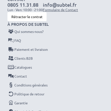
1x batterie 2000mAh : env. 4 heures
0805 11.31.88
info@subtel.fr
1x batterie 3000mAh : env. 6 heures
Lun - Ven: 10:00 - 21:00
Formulaire de Contact
Rétracter le contrat
REMARQUE : Pour des performances, une efficacité
À PROPOS DE SUBTEL
et une longévité optimales, chargez complètement
Qui sommes-nous?
vos batteries avant leur première utilisation.
FAQ
Paiement et livraison
Ne ratez plus jamais un cliché avec ce chargeur de
batterie LCD intelligent et compact de CELLONIC.
Clients B2B
Commandez dès maintenant pour une livraison rapide
Catalogues
et une garantie de 3 ans !
Contact
Conditions générales
Politique de retour
Garantie