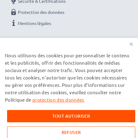
Sécurité & Certifications
Protection des données
Mentions légales
NOS OPTIONS DE PAIEMENT
×
Nous utilisons des cookies pour personnaliser le contenu
et les publicités, offrir des fonctionnalités de médias
NOS PARTENAIRES DE LIVRAISON
sociaux et analyser notre trafic. Vous pouvez accepter
tous les cookies, n’autoriser que les cookies nécessaires
ou gérer vos préférences. Pour plus d’informations sur
© subtel.fr 2026
notre utilisation des cookies, veuillez consulter notre
Tous les prix incluent la TVA et excluent les frais de port.
Veuillez noter que toutes les marques citées sont des
Politique de
protection des données
marques déposées de leurs propriétaires respectifs et sont
mentionnées sur nos pages web uniquement pour fournir des
TOUT AUTORISER
informations sur nos produits.
REFUSER