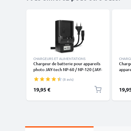
CHARGEURS ET ALIMENTATIONS
CHARG
Chargeur de batterie pour appareils
Charge
photo JAY-tech NP-60 / NP-120 (JAY-
appare
tech JayCam DC5890 / JayCam
DC600
(8 avis)
DC6000 / JayCam DSC5120 / JayCam
DVH24
DXC11) de CELLONIC
de CE
19,95 €
19,9