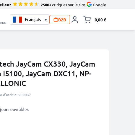
ellent
2500+
critiques sur le site
Google
B2B
0,00 €
▾
Toggle minicart, L
1:00
-tech JayCam CX330, JayCam
 i5100, JayCam DXC11, NP-
ELLONIC
 d’article: 900037
3 jours ouvrables