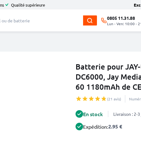
ans
Qualité supérieure
Exc
0805 11.31.88
Lun - Ven: 10:00 - 2
Batterie pour JAY
DC6000, Jay Media
60 1180mAh de C
(21 avis)
Numéro
En stock
Livraison : 2-
2.95 €
Expédition: