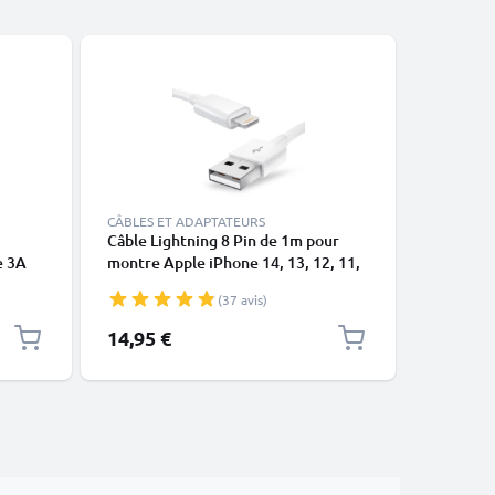
CÂBLES ET ADAPTATEURS
Câble Lightning 8 Pin de 1m pour
USB-A 2.0
e 3A
montre Apple iPhone 14, 13, 12, 11,
1A - blac
X, XS, XR, 8, 7, SE data et charge
(37 avis)
blanc en
14,95 €
2,95 €