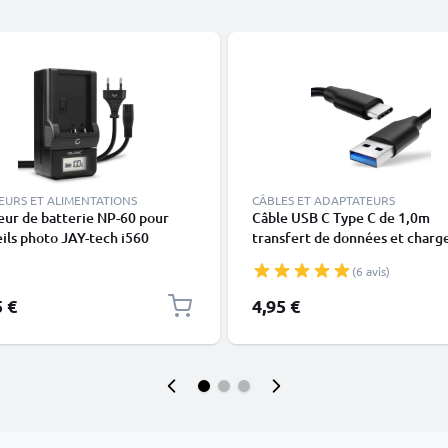
EURS ET ALIMENTATIONS
CÂBLES ET ADAPTATEURS
ur de batterie NP-60 pour
Câble USB C Type C de 1,0m
ils photo JAY-tech i560
transfert de données et charg
0 i5100 DC7000 DC6025
noir en PVC
(6 avis)
 JTC VideoShot HD5 DVH22
LLONIC
5 €
4,95 €