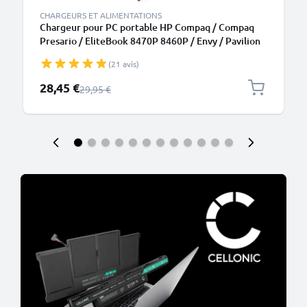
CHARGEURS ET ALIMENTATIONS
Chargeur pour PC portable HP Compaq / Compaq
Presario / EliteBook 8470P 8460P / Envy / Pavilion
DV7, DV6, G7 / ProBook 6570B - Alimentation 19V
(21 avis)
4.74A 90W 463955-001, Câble de Charge 2.6m
Prix spécial
28,45 €
Prix normal
29,95 €