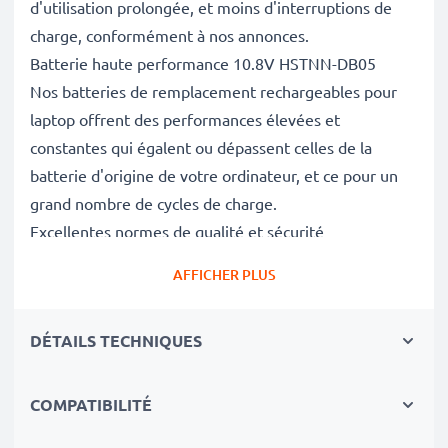
d'utilisation prolongée, et moins d'interruptions de
charge, conformément à nos annonces.
Batterie haute performance 10.8V HSTNN-DB05
Nos batteries de remplacement rechargeables pour
laptop offrent des performances élevées et
constantes qui égalent ou dépassent celles de la
batterie d'origine de votre ordinateur, et ce pour un
grand nombre de cycles de charge.
Excellentes normes de qualité et sécurité
En tant que spécialistes des batteries depuis 2004,
AFFICHER PLUS
chacune de nos batteries de remplacement fait l'objet
de contrôles de qualité stricts et rigoureux afin de
DÉTAILS TECHNIQUES
respecter les normes de l'UE et de les dépasser.
Le choix durable
Optez pour le remplacement de la batterie plutôt que
COMPATIBILITÉ
celui de votre notebook. C'est le choix le plus avisé,