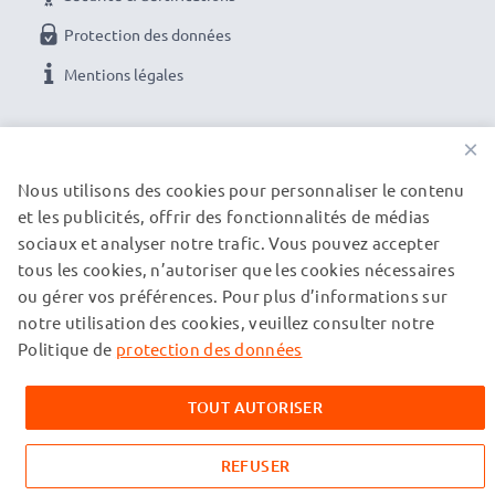
Paiement en ligne :
vous pouvez utiliser le moyen de
Protection des données
paiement de votre choix pour plus de sécurité. (carte
Mentions légales
bancaire, paypal, carte bleue, virement bancaire)
Droit de retour
: vous pouvez nous renvoyer votre
NOS OPTIONS DE PAIEMENT
×
produit dans les 30 jours si celui-ci ne convient pas
pleinement à vos attentes
Nous utilisons des cookies pour personnaliser le contenu
Service client gratuit :
service client gratuit et à
et les publicités, offrir des fonctionnalités de médias
NOS PARTENAIRES DE LIVRAISON
sociaux et analyser notre trafic. Vous pouvez accepter
l’écoute par téléphone du lundi au vendredi de 10h à
tous les cookies, n’autoriser que les cookies nécessaires
18h ou par e-mail
ou gérer vos préférences. Pour plus d’informations sur
© subtel.fr 2026
notre utilisation des cookies, veuillez consulter notre
Tous les prix incluent la TVA et excluent les frais de port.
Veuillez noter que toutes les marques citées sont des
Politique de
protection des données
marques déposées de leurs propriétaires respectifs et sont
mentionnées sur nos pages web uniquement pour fournir des
TOUT AUTORISER
informations sur nos produits.
REFUSER