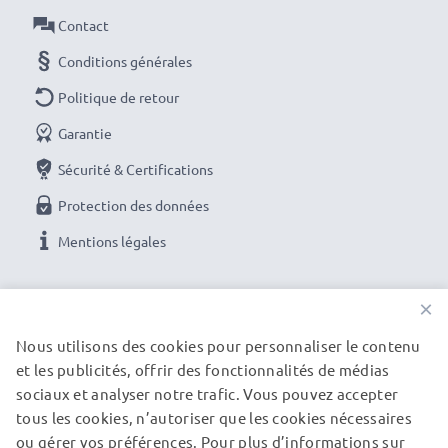
angle ou aux longues focales.
Contact
Conditions générales
Caractéristiques :
Diamètre:
Ø 103mm
Politique de retour
Matière:
Plastique
Garantie
Forme:
Fleur / Tulipe / Pétale
Sécurité & Certifications
Des couleurs et des détails photo brillants avec ce
Protection des données
Fleur / Tulipe / Pétale baïonnette Pare-soleil de
CELLONIC. Commandez maintenant pour une
Mentions légales
livraison rapide et une garantie de 3 ans !
NOS OPTIONS DE PAIEMENT
×
Nous utilisons des cookies pour personnaliser le contenu
et les publicités, offrir des fonctionnalités de médias
NOS PARTENAIRES DE LIVRAISON
sociaux et analyser notre trafic. Vous pouvez accepter
tous les cookies, n’autoriser que les cookies nécessaires
ou gérer vos préférences. Pour plus d’informations sur
© subtel.fr 2026