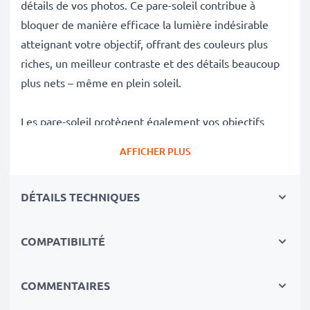
détails de vos photos. Ce pare-soleil contribue à
bloquer de manière efficace la lumière indésirable
atteignant votre objectif, offrant des couleurs plus
riches, un meilleur contraste et des détails beaucoup
plus nets – même en plein soleil.
Les pare-soleil protègent également vos objectifs
délicats contre les chutes, les impacts, les empreintes
AFFICHER PLUS
digitales, la pluie, la poussière et le sable, en faisant
des accessoires essentiels pour tout sac de
DÉTAILS TECHNIQUES
photographe.
Avantages du Ø 103mm Fleur / Tulipe / Pétale
COMPATIBILITÉ
baïonnette Pare-soleil HB-35 de CELLONIC
✔ 100 % compatible avec les appareils photo, les
COMMENTAIRES
caméscopes, les reflex numériques et bien d'autres