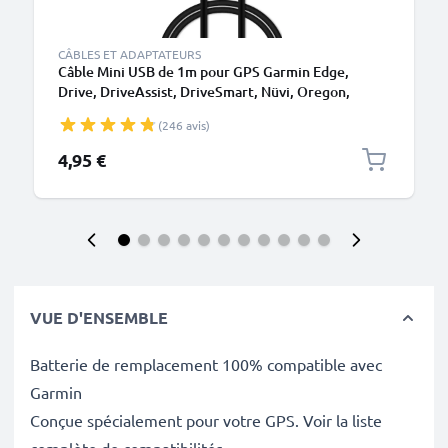
CÂBLES ET ADAPTATEURS
Câble Mini USB de 1m pour GPS Garmin Edge,
Drive, DriveAssist, DriveSmart, Nüvi, Oregon,
eTrex, GPSMAP transfert de données et charge 1A
(246 avis)
noir en PVC
4,95 €
VUE D'ENSEMBLE
Batterie de remplacement 100% compatible avec
Garmin
Conçue spécialement pour votre GPS. Voir la liste