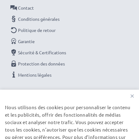
Protection efficace des objectifs
Contact
✔ Filtre de protection / verre de protection devant
Conditions générales
l'objectif
✔ Empêche les chocs, les gouttes, la pluie, la
Politique de retour
poussière ou les éclats de pierre d'endommager la
Garantie
lentille frontale
Sécurité & Certifications
Protection des données
Notez la compatibilité
✔ Comparez la désignation de votre objectif avec nos
Mentions légales
informations de compatibilité
✔ Ce jeu de filtres s'adapte à tous les objectifs
NOS OPTIONS DE PAIEMENT
×
d'appareil photo avec un diamètre du filetage 49mm
Nous utilisons des cookies pour personnaliser le contenu
et les publicités, offrir des fonctionnalités de médias
NOS PARTENAIRES DE LIVRAISON
Filtre de protection UV CELLONIC
sociaux et analyser notre trafic. Vous pouvez accepter
Couleur : filtre photo de couleur neutre, verre
tous les cookies, n’autoriser que les cookies nécessaires
transparent
ou gérer vos préférences. Pour plus d’informations sur
© subtel.fr 2026