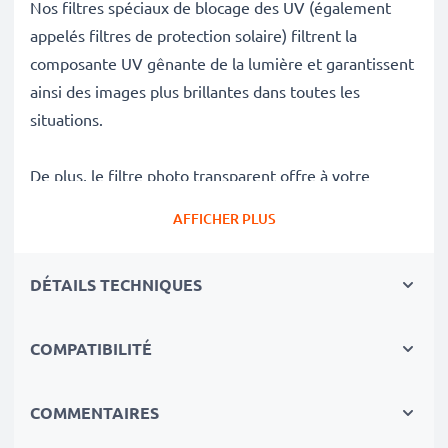
Nos filtres spéciaux de blocage des UV (également
appelés filtres de protection solaire) filtrent la
composante UV gênante de la lumière et garantissent
ainsi des images plus brillantes dans toutes les
situations.
De plus, le filtre photo transparent offre à votre
objectif un verre de protection supplémentaire devant
AFFICHER PLUS
la lentille frontale et une protection contre les chocs
ou les chutes qui endommageraient le verre de votre
DÉTAILS TECHNIQUES
objectif sans pour autant modifier les couleurs de vos
photos non ensoleillées.
COMPATIBILITÉ
Filtre pour des photos parfaites en cas de fort
ensoleillement:
COMMENTAIRES
✔ Filtre bloquant pour une filtration efficace des