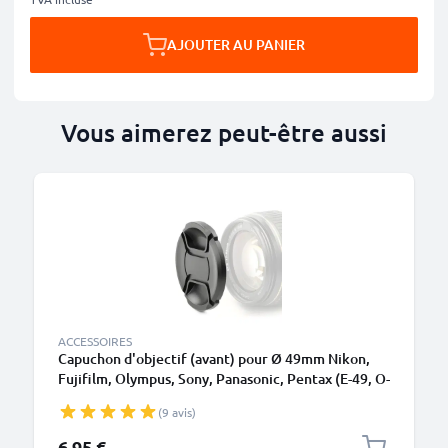
AJOUTER AU PANIER
Vous aimerez peut-être aussi
ACCESSOIRES
Capuchon d'objectif (avant) pour Ø 49mm Nikon,
Fujifilm, Olympus, Sony, Panasonic, Pentax (E-49, O-
LC49, ALC-F49S), Snap-On: Pincement central
(9 avis)
Couvercle Capot de protection
6,95 €