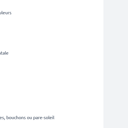
uleurs
ntale
es, bouchons ou pare-soleil