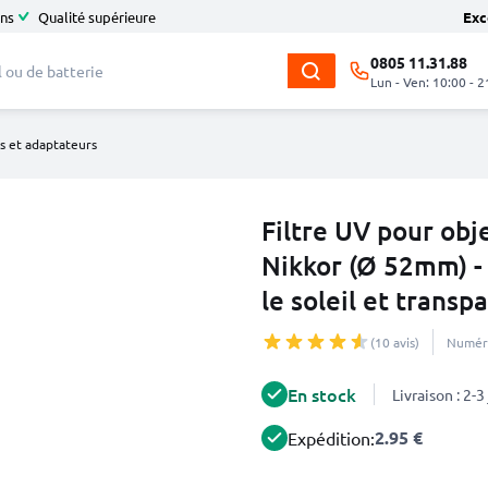
ans
Qualité supérieure
Exc
0805 11.31.88
Lun - Ven: 10:00 - 2
es et adaptateurs
Filtre UV pour obj
Nikkor (Ø 52mm) - 
le soleil et transp
(10 avis)
Numéro
En stock
Livraison : 2-
2.95 €
Expédition: