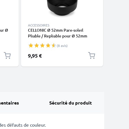
ACCESSOIRES
ACCESSOI
our Ø
CELLONIC Ø 52mm Pare-soleil
Capuchon
Pliable / Repliable pour Ø 52mm
Nikon D 
tax (E-
Parasoleil Objectif en Caoutchouc
AF-P, Ba
(8 avis)
2),
pliable
de prote
AF-P, AI)
9,95 €
6,95 €
n
entaires
Sécurité du produit
des défauts de couleur.