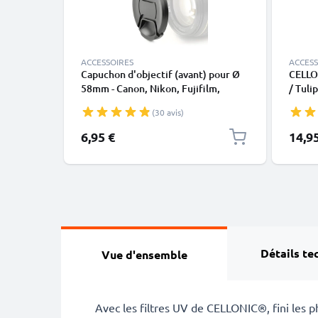
ACCESSOIRES
ACCESS
Capuchon d'objectif (avant) pour Ø
CELLO
58mm - Canon, Nikon, Fujifilm,
/ Tuli
Olympus, Sony, Panasonic, Pentax,
Paraso
(30 avis)
Snap-On: Pincement central
Couvercle Capot de protection
6,95 €
14,9
Détails te
Vue d'ensemble
Avec les filtres UV de CELLONIC®, fini les 