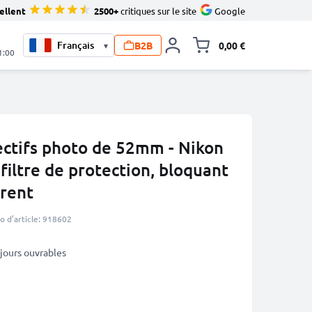
ellent
2500+
critiques sur le site
Google
B2B
0,00 €
▾
Toggle minicart, L
1:00
ectifs photo de 52mm - Nikon
filtre de protection, bloquant
arent
 d’article: 918602
3 jours ouvrables