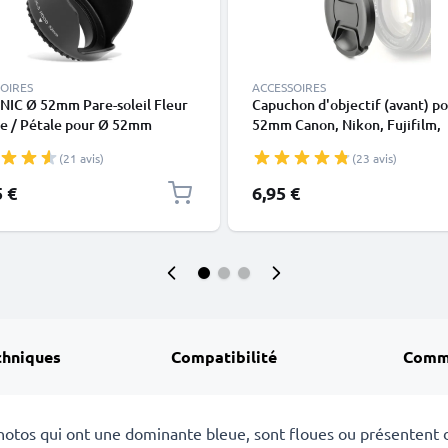
OIRES
ACCESSOIRES
NIC Ø 52mm Pare-soleil Fleur
Capuchon d'objectif (avant) p
pe / Pétale pour Ø 52mm
52mm Canon, Nikon, Fujifilm,
leil Objectif en Plastique
Olympus, Sony, Panasonic, Pen
(21 avis)
(23 avis)
52,FLCP-52,LC-N52,CP-52,LC-5
Snap-On: Pincement central
5 €
6,95 €
Couvercle Capot de protectio
chniques
Compatibilité
Comm
photos qui ont une dominante bleue, sont floues ou présentent 