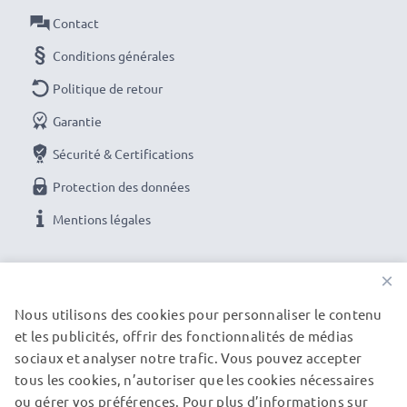
Protection efficace des objectifs
Contact
✔ Filtre de protection / verre de protection devant
Conditions générales
l'objectif
✔ Empêche les chocs, les gouttes, la pluie, la
Politique de retour
poussière ou les éclats de pierre d'endommager la
Garantie
lentille frontale
Sécurité & Certifications
Protection des données
Notez la compatibilité
✔ Comparez la désignation de votre objectif avec nos
Mentions légales
informations de compatibilité
✔ Ce jeu de filtres s'adapte à tous les objectifs
NOS OPTIONS DE PAIEMENT
×
d'appareil photo avec un diamètre du filetage
Nous utilisons des cookies pour personnaliser le contenu
40.5mm
et les publicités, offrir des fonctionnalités de médias
NOS PARTENAIRES DE LIVRAISON
sociaux et analyser notre trafic. Vous pouvez accepter
Filtre de protection UV CELLONIC
tous les cookies, n’autoriser que les cookies nécessaires
Couleur : filtre photo de couleur neutre, verre
ou gérer vos préférences. Pour plus d’informations sur
© subtel.fr 2026