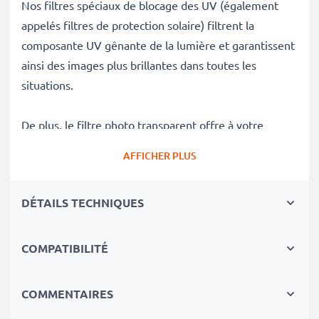
Nos filtres spéciaux de blocage des UV (également
appelés filtres de protection solaire) filtrent la
composante UV gênante de la lumière et garantissent
ainsi des images plus brillantes dans toutes les
situations.
De plus, le filtre photo transparent offre à votre
objectif un verre de protection supplémentaire devant
AFFICHER PLUS
la lentille frontale et une protection contre les chocs
ou les chutes qui endommageraient le verre de votre
DÉTAILS TECHNIQUES
objectif sans pour autant modifier les couleurs de vos
photos non ensoleillées.
COMPATIBILITÉ
Filtre pour des photos parfaites en cas de fort
ensoleillement:
COMMENTAIRES
✔ Filtre bloquant pour une filtration efficace des