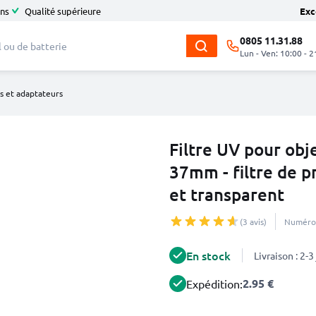
ans
Qualité supérieure
Exc
0805 11.31.88
Lun - Ven: 10:00 - 2
es et adaptateurs
Filtre UV pour obj
37mm - filtre de pr
et transparent
(3 avis)
Numéro 
En stock
Livraison : 2-
2.95 €
Expédition: