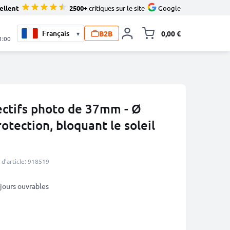
ellent
2500+
critiques sur le site
Google
B2B
0,00 €
▾
Toggle minicart, L
1:00
ectifs photo de 37mm - Ø
otection, bloquant le soleil
d’article: 918519
3 jours ouvrables