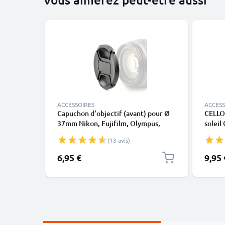
ACCESSOIRES
ACCESS
Capuchon d'objectif (avant) pour Ø
CELLO
37mm Nikon, Fujifilm, Olympus,
soleil
Sony, Panasonic, Pentax (DMW-
Paraso
(13 avis)
LFC37, LC-37), Snap-On: Pincement
central Couvercle Capot de
6,95 €
9,95 
protection