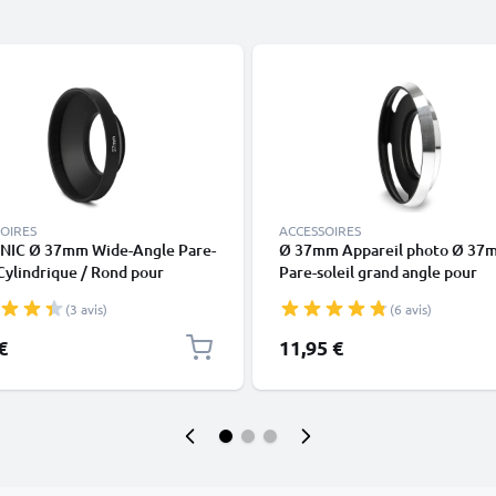
OIRES
ACCESSOIRES
NIC Ø 37mm Wide-Angle Pare-
Ø 37mm Appareil photo Ø 37
 Cylindrique / Rond pour
Pare-soleil grand angle pour
leil Objectif en Métal
Universal Ø 37mm – Métal à vi
(3 avis)
(6 avis)
Cylindrique / Rond Pare-soleil
CELLONIC
€
11,95 €