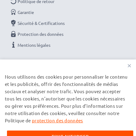
réglable pour un effet optimal de réfraction de la
Politique de retour
lumière
Garantie
Sécurité & Certifications
CELLONIC Accessoires pour objectifs: Filtre photo
Protection des données
CPL
Couleur : filtre en verre véritable homogène et de
Mentions légales
couleur neutre
Matériau : monture en Métal
NOS OPTIONS DE PAIEMENT
×
Adapté pour objectif avec filetage : de diamètre
Nous utilisons des cookies pour personnaliser le contenu
Double filetage : pour rajouter un autre filtre, bouchon
et les publicités, offrir des fonctionnalités de médias
NOS PARTENAIRES DE LIVRAISON
ou pare-soleil
sociaux et analyser notre trafic. Vous pouvez accepter
tous les cookies, n’autoriser que les cookies nécessaires
★ 3 ans de Garantie ★
ou gérer vos préférences. Pour plus d’informations sur
© subtel.fr 2026
En tant que Professionnel International du Métier
notre utilisation des cookies, veuillez consulter notre
Tous les prix incluent la TVA et excluent les frais de port.
Veuillez noter que toutes les marques citées sont des
Politique de
protection des données
depuis 2004, nous connaissons la valeur des produits
marques déposées de leurs propriétaires respectifs et sont
de grande Qualité, c'est pour cela, que nous nous
mentionnées sur nos pages web uniquement pour fournir des