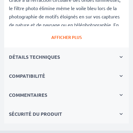
le filtre photo élimine même le voile bleu lors de la
photographie de motifs éloignés en sur vos captures
de nature et de paysage ou en téléphotographie. En
outre, avec les filtres polarisants, vous pouvez
AFFICHER PLUS
également photographier sans vous soucier des
reflets gênants sur les vitres, le verre ou une surface
DÉTAILS TECHNIQUES
d'eau.
Couleurs vives et brillance maximale sans reflets
COMPATIBILITÉ
gênants
✔ Élimine les reflets et les miroitements sur les
COMMENTAIRES
surfaces non métalliques (p. ex. feuilles d'automne,
vernis, eau)
SÉCURITÉ DU PRODUIT
✔ Augmente la saturation des couleurs ainsi que les
contrastes et fait ressortir des couleurs claires et