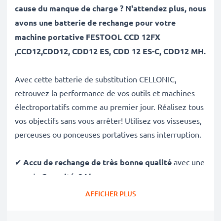
cause du manque de charge ? N'attendez plus, nous
avons une batterie de rechange pour votre
machine portative
FESTOOL CCD 12FX
,CCD12,CDD12, CDD12 ES, CDD 12 ES-C, CDD12 MH.
Avec cette batterie de substitution CELLONIC,
retrouvez la performance de vos outils et machines
électroportatifs comme au premier jour. Réalisez tous
vos objectifs sans vous arrêter! Utilisez vos visseuses,
perceuses ou ponceuses portatives sans interruption.
✔
Accu de rechange de très bonne qualité
avec une
grande
Capacité: 3Ah
✔
Longue durée de vie
avec sa Technologie NiMH
AFFICHER PLUS
morderne et effet de mémoire réduit
✔
Sécurité et Fiabilité Garanties contre
: Courts-