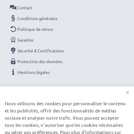
Caractéristiques :
Contact
Matière:
Plastique
Conditions générales
Forme:
Fleur / Tulipe / Pétale
Des couleurs et des détails photo brillants avec ce
Politique de retour
Fleur / Tulipe / Pétale baïonnette Pare-soleil de
Garantie
CELLONIC. Commandez maintenant pour une
Sécurité & Certifications
livraison rapide et une garantie de 3 ans !
Protection des données
Mentions légales
NOS OPTIONS DE PAIEMENT
×
Nous utilisons des cookies pour personnaliser le contenu
et les publicités, offrir des fonctionnalités de médias
NOS PARTENAIRES DE LIVRAISON
sociaux et analyser notre trafic. Vous pouvez accepter
tous les cookies, n’autoriser que les cookies nécessaires
ou gérer vos préférences. Pour plus d’informations sur
© subtel.fr 2026