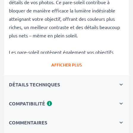
détails de vos photos. Ce pare-soleil contribue à
bloquer de manière efficace la lumière indésirable
atteignant votre objectif, offrant des couleurs plus
riches, un meilleur contraste et des détails beaucoup
plus nets – même en plein soleil.
Les pare-soleil protègent également vos objectifs
délicats contre les chutes, les impacts, les empreintes
AFFICHER PLUS
digitales, la pluie, la poussière et le sable, en faisant
des accessoires essentiels pour tout sac de
DÉTAILS TECHNIQUES
photographe.
Avantages du Fleur / Tulipe / Pétale baïonnette Pare-
COMPATIBILITÉ
soleil EW-83F de CELLONIC
✔ 100 % compatible avec les appareils photo, les
COMMENTAIRES
caméscopes, les reflex numériques et bien d'autres