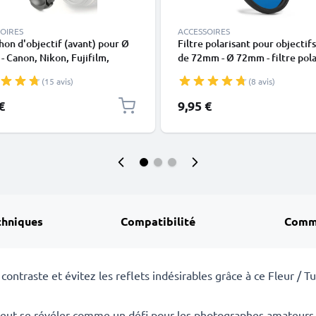
OIRES
ACCESSOIRES
on d'objectif (avant) pour Ø
Filtre polarisant pour objectif
 Canon, Nikon, Fujifilm,
de 72mm - Ø 72mm - filtre pola
s, Sony, Panasonic, Pentax,
filtre CPL circulaire de variati
(15 avis)
(8 avis)
On: Pincement central
la lumière
cle Capot de protection
€
9,95 €
chniques
Compatibilité
Comm
ontraste et évitez les reflets indésirables grâce à ce Fleur / Tu
eut se révéler comme un défi pour les photographes amateurs o