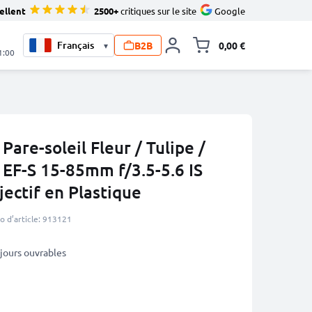
ellent
2500+
critiques sur le site
Google
B2B
0,00 €
▾
Toggle minicart, L
1:00
re-soleil Fleur / Tulipe /
 EF-S 15-85mm f/3.5-5.6 IS
ectif en Plastique
 d’article: 913121
3 jours ouvrables