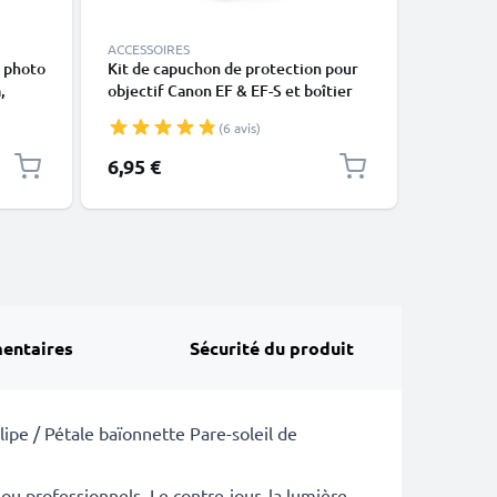
ACCESSOIRES
ACCESSOI
s photo
Kit de capuchon de protection pour
Couvercl
,
objectif Canon EF & EF-S et boîtier
EF 50mm 
on de
de caméra Canon EOS, Baïonnette
USM, EOS
(6 avis)
Couvercle, Capot de protection
Canon EF, EF-S Mount
Prix spéc
6,95 €
4,70 €
P
4
entaires
Sécurité du produit
lipe / Pétale baïonnette Pare-soleil de
u professionnels. Le contre-jour, la lumière