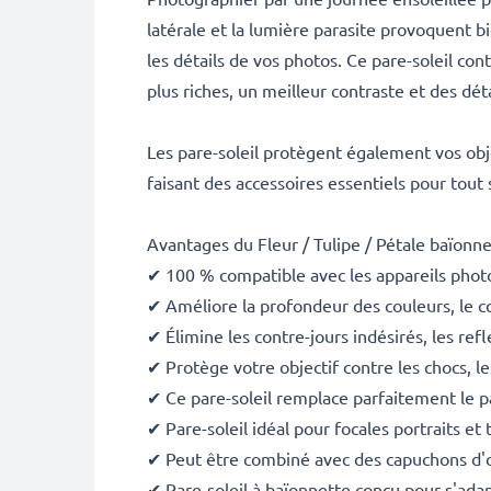
latérale et la lumière parasite provoquent b
les détails de vos photos. Ce pare-soleil con
plus riches, un meilleur contraste et des dé
Les pare-soleil protègent également vos object
faisant des accessoires essentiels pour tout
Avantages du Fleur / Tulipe / Pétale baïon
✔ 100 % compatible avec les appareils phot
✔ Améliore la profondeur des couleurs, le co
✔ Élimine les contre-jours indésirés, les ref
✔ Protège votre objectif contre les chocs, les
✔ Ce pare-soleil remplace parfaitement le pa
✔ Pare-soleil idéal pour focales portraits et 
✔ Peut être combiné avec des capuchons d'obj
✔ Pare-soleil à baïonnette conçu pour s'ada