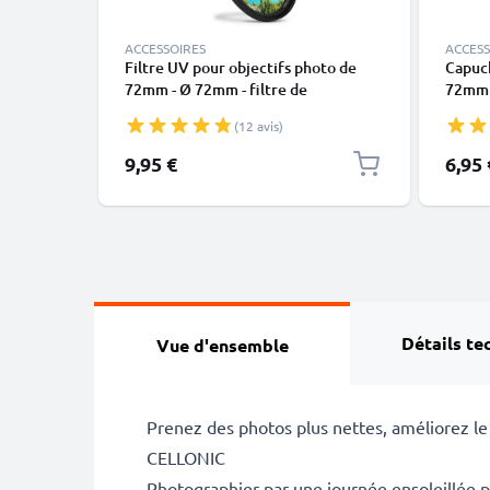
ACCESSOIRES
ACCESS
Filtre UV pour objectifs photo de
Capuch
72mm - Ø 72mm - filtre de
72mm -
protection, bloquant le soleil et
Olympu
(12 avis)
transparent
Snap-
Couver
9,95 €
6,95 
Détails te
Vue d'ensemble
Prenez des photos plus nettes, améliorez le c
CELLONIC
Photographier par une journée ensoleillée p