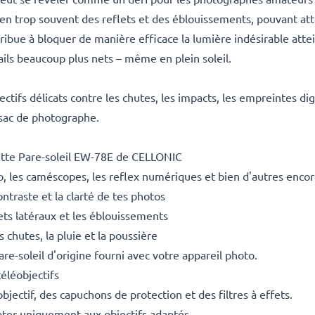
ien trop souvent des reflets et des éblouissements, pouvant atté
tribue à bloquer de manière efficace la lumière indésirable atte
tails beaucoup plus nets – même en plein soleil.
ifs délicats contre les chutes, les impacts, les empreintes digit
 sac de photographe.
nette Pare-soleil EW-78E de CELLONIC
o, les caméscopes, les reflex numériques et bien d'autres enco
ntraste et la clarté de tes photos
lets latéraux et les éblouissements
 chutes, la pluie et la poussière
re-soleil d'origine fourni avec votre appareil photo.
téléobjectifs
ectif, des capuchons de protection et des filtres à effets.
pter uniquement aux objectifs adaptés.