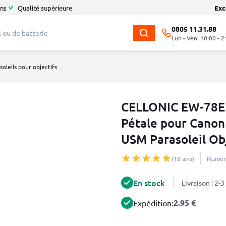
ans
Qualité supérieure
Exc
0805 11.31.88
Lun - Ven: 10:00 - 2
soleils pour objectifs
CELLONIC EW-78E Pa
Pétale pour Canon
USM Parasoleil Obj
(18 avis)
Numéro
En stock
Livraison : 2-
2.95 €
Expédition: