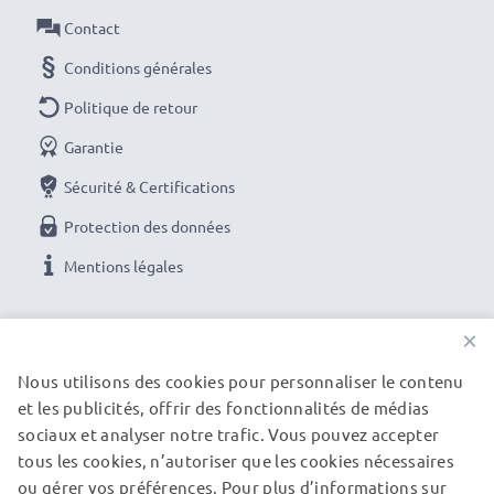
Caractéristiques :
Contact
Matière:
Plastique
Conditions générales
Forme:
Cylindrique / Rond
Des couleurs et des détails photo brillants avec ce
Politique de retour
Cylindrique / Rond baïonnette Pare-soleil de
Garantie
CELLONIC. Commandez maintenant pour une
Sécurité & Certifications
livraison rapide et une garantie de 3 ans !
Protection des données
Mentions légales
NOS OPTIONS DE PAIEMENT
×
Nous utilisons des cookies pour personnaliser le contenu
et les publicités, offrir des fonctionnalités de médias
NOS PARTENAIRES DE LIVRAISON
sociaux et analyser notre trafic. Vous pouvez accepter
tous les cookies, n’autoriser que les cookies nécessaires
ou gérer vos préférences. Pour plus d’informations sur
© subtel.fr 2026