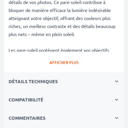
détails de vos photos. Ce pare-soleil contribue à
bloquer de manière efficace la lumière indésirable
atteignant votre objectif, offrant des couleurs plus
riches, un meilleur contraste et des détails beaucoup
plus nets – même en plein soleil.
Les pare-soleil protègent également vos objectifs
délicats contre les chutes, les impacts, les empreintes
AFFICHER PLUS
digitales, la pluie, la poussière et le sable, en faisant
des accessoires essentiels pour tout sac de
DÉTAILS TECHNIQUES
photographe.
Avantages du Cylindrique / Rond baïonnette Pare-
COMPATIBILITÉ
soleil ES-71 II de CELLONIC
✔ 100 % compatible avec les appareils photo, les
COMMENTAIRES
caméscopes, les reflex numériques et bien d'autres