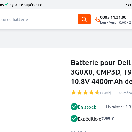
ans
Qualité supérieure
Exc
0805 11.31.88
Lun - Ven: 10:00 - 2
Batterie pour Dell
3G0X8, CMP3D, T9
10.8V 4400mAh d
(7 avis)
Numéro 
En stock
Livraison : 2-
2.95 €
Expédition: