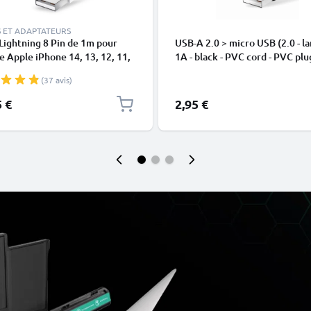
 ET ADAPTATEURS
Lightning 8 Pin de 1m pour
USB-A 2.0 > micro USB (2.0 - la
 Apple iPhone 14, 13, 12, 11,
1A - black - PVC cord - PVC plu
 XR, 8, 7, SE data et charge
(37 avis)
en
5 €
2,95 €