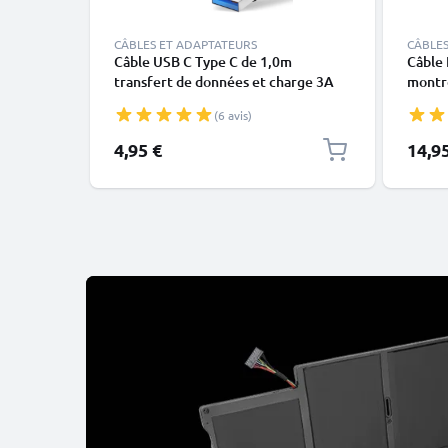
CÂBLES ET ADAPTATEURS
CÂBLES
Câble USB C Type C de 1,0m
Câble 
transfert de données et charge 3A
montre
noir en PVC
X, XS,
(6 avis)
blanc 
4,95 €
14,9