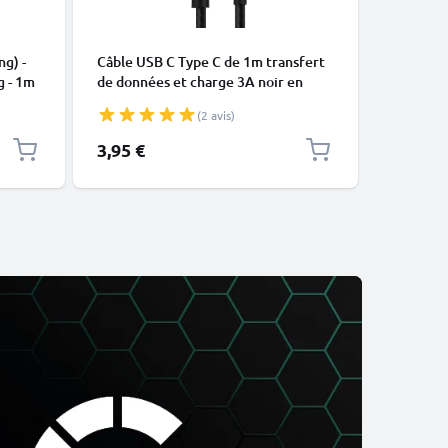
CÂBLES E
ng) -
Câble USB C Type C de 1m transfert
Câble Mi
g - 1m
de données et charge 3A noir en
data et 
Nylon
(2 avis)
3,95 €
4,95 €