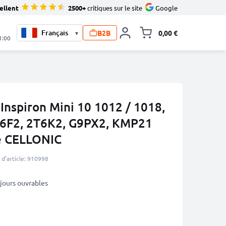
ellent
2500+
critiques sur le site
Google
B2B
0,00 €
▾
Toggle minicart, L
1:00
 Inspiron Mini 10 1012 / 1018,
6F2, 2T6K2, G9PX2, KMP21
e CELLONIC
d’article: 910998
3 jours ouvrables