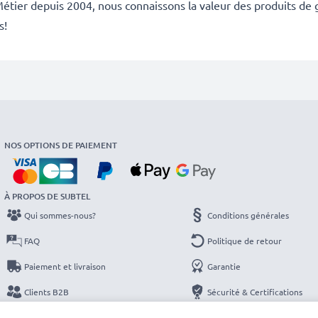
étier depuis 2004, nous connaissons la valeur des produits de g
s!
NOS OPTIONS DE PAIEMENT
À PROPOS DE SUBTEL
Qui sommes-nous?
Conditions générales
FAQ
Politique de retour
Paiement et livraison
Garantie
Clients B2B
Sécurité & Certifications
Catalogues
Protection des données