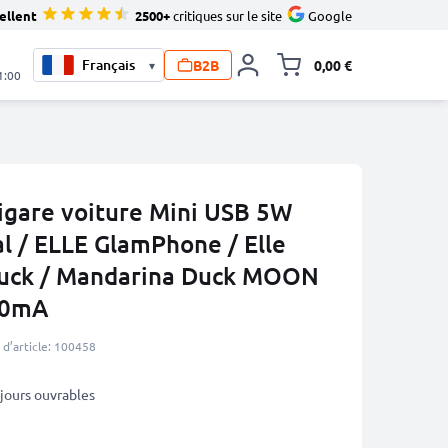
ellent
2500+
critiques sur le site
Google
B2B
0,00 €
▾
Toggle minicart, L
1:00
igare voiture Mini USB 5W
al / ELLE GlamPhone / Elle
Duck / Mandarina Duck MOON
00mA
d’article: 100458
3 jours ouvrables