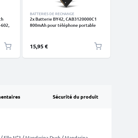
BATTERIES DE RECHANGE
BATTERIE
ch
2x Batterie BY42, CAB3120000C1
Batterie
-602,
800mAh pour téléphone portable
CAB31L0
00C1,
Alcatel Miss Sixty, One Touch 880,
900mAh p
C3
710, 806b, 602
Alcatel 
Alcatel 
15,95 €
9,95 €
entaires
Sécurité du produit
 / Elle N°3 / Mandarina Duck / Mandarina