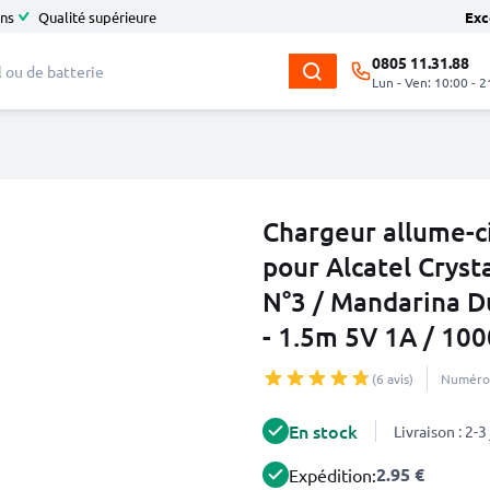
ans
Qualité supérieure
Exc
0805 11.31.88
Lun - Ven: 10:00 - 2
Chargeur allume-c
pour Alcatel Cryst
N°3 / Mandarina 
- 1.5m 5V 1A / 10
(6 avis)
Numéro 
En stock
Livraison : 2-
2.95 €
Expédition: