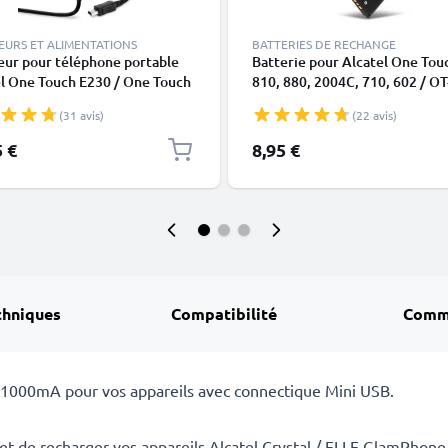
EURS ET ALIMENTATIONS
BATTERIES DE RECHANGE
eur pour téléphone portable
Batterie pour Alcatel One Tou
l One Touch E230 / One Touch
810, 880, 2004C, 710, 602 / OT
 Crystal / ELLE GlamPhone /
815, 806 / OT-806, CAB31200
(31 avis)
(22 avis)
°3 / Mandarina Duck /
CAB3122001C1, CAB3120000
ina Duck MOON / Miss Sixty -
800mAh de CELLONIC
5 €
8,95 €
ntation 1A / 1000mA
hone, Cordon / Câble de
e 1.1m
chniques
Compatibilité
Comm
/ 1000mA pour vos appareils avec connectique Mini USB.
t de recharger vos appareils Alcatel Crystal / ELLE GlamPhone