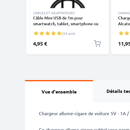
CÂBLES ET ADAPTATEURS
CHARG
Câble Mini USB de 1m pour
Charg
smartwatch, tablet, smartphone ou
Alcate
GPS - Câble data et charge 1A noir en
E801 /
(54 avis)
PVC
Elle N
Mandar
4,95 €
11,9
Alime
smartp
Charg
Détails te
Vue d'ensemble
Chargeur allume-cigare de voiture 5V - 1A 
Ce chargeur allume-cigare subtel vous perme