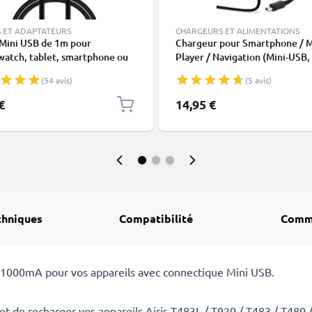
 ET ADAPTATEURS
CHARGEURS ET ALIMENTATIONS
 Mini USB de 1m pour
Chargeur pour Smartphone / 
atch, tablet, smartphone ou
Player / Navigation (Mini-USB,
Câble data et charge 1A noir en
2A / 2000mA / 1,2m) - Aliment
(54 avis)
(5 avis)
2A / 2000mA, Cordon / Câble 
Charge 1,2m
€
14,95 €
chniques
Compatibilité
Comm
/ 1000mA pour vos appareils avec connectique Mini USB.
et de recharger vos appareils Airis T483L / T920 / T483 / T480