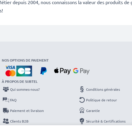
étier depuis 2004, nous connaissons la valeur des produits de g
s!
NOS OPTIONS DE PAIEMENT
À PROPOS DE SUBTEL
Qui sommes-nous?
Conditions générales
FAQ
Politique de retour
Paiement et livraison
Garantie
Clients B2B
Sécurité & Certifications
Catalogues
Protection des données