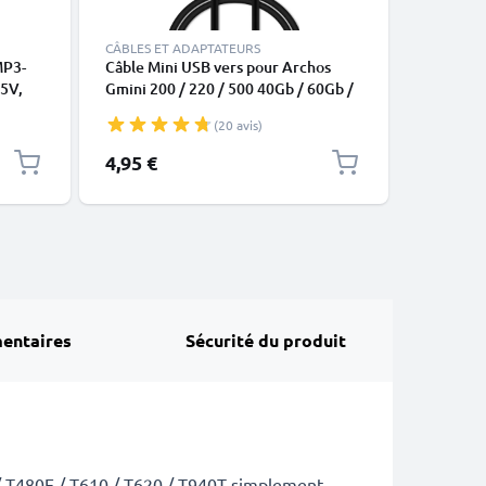
CÂBLES ET ADAPTATEURS
CHARGEUR
MP3-
Câble Mini USB vers pour Archos
Chargeur
 5V,
Gmini 200 / 220 / 500 40Gb / 60Gb /
Alimenta
ation
100Gb / AV700 / AV700 TV / AV500
Câble de
(20 avis)
de
60Gb / 80Gb – Câble de données à
charge rapide de 1m noir de
4,95 €
14,95 €
CELLONIC
entaires
Sécurité du produit
 / T480E / T610 / T620 / T940T simplement