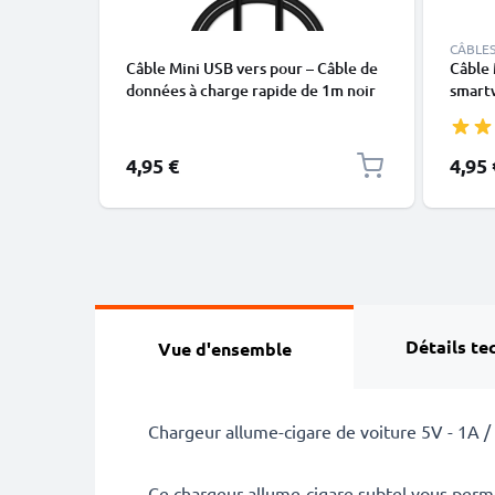
CÂBLES
Câble Mini USB vers pour – Câble de
Câble
données à charge rapide de 1m noir
smartw
de CELLONIC
GPS - 
PVC
4,95 €
4,95 
Détails te
Vue d'ensemble
Chargeur allume-cigare de voiture 5V - 1A 
Ce chargeur allume-cigare subtel vous perm