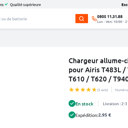
ans
Qualité supérieure
Exc
0805 11.31.88
Lun - Ven: 10:00 - 2
Chargeur allume-c
pour Airis T483L /
T610 / T620 / T94
(5 avis)
Numéro 
En stock
Livraison : 2-
2.95 €
Expédition: