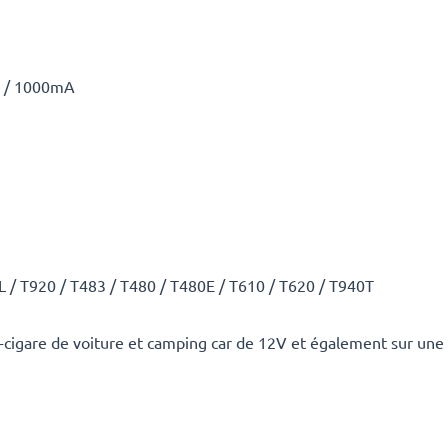
A / 1000mA
L / T920 / T483 / T480 / T480E / T610 / T620 / T940T
-cigare de voiture et camping car de 12V et également sur une