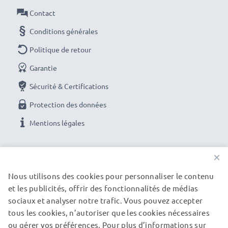
Contact
AC Adapter / Power Supply
Conditions générales
Marque:
subtel Battery charger
Connecteur 1
: Micro USB
Politique de retour
Tension de sortie / Output Volt
: 5V
Garantie
Ampérage de Sortie / Output ampère
: 1A /
Sécurité & Certifications
1000mA
Protection des données
Puissance / Power Watt
: 5W
Longueur de câble
: 1.1m
Mentions légales
Commandez facilement votre chargeur neuf en
NOS OPTIONS DE PAIEMENT
×
ligne
Nous utilisons des cookies pour personnaliser le contenu
et les publicités, offrir des fonctionnalités de médias
NOS PARTENAIRES DE LIVRAISON
Garantie du fabricant 3 ans :
Le chargeur subtel est
sociaux et analyser notre trafic. Vous pouvez accepter
synonyme de sécurité certifiée et de normes de
tous les cookies, n’autoriser que les cookies nécessaires
qualité élevées - vous en profitez avec une garantie
ou gérer vos préférences. Pour plus d’informations sur
© subtel.fr 2026