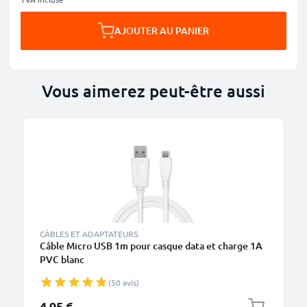
AJOUTER AU PANIER
Vous aimerez peut-être aussi
M
CÂBLES ET ADAPTATEURS
Câble Micro USB 1m pour casque data et charge 1A
PVC blanc
(50 avis)
4,95 €