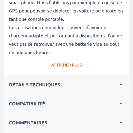
smartphone. Nous l'utilisons par exemple en guise de
GPS pour pouvoir se déplacer en voiture ou encore en
tant que console portable.
Ces utilisations demandent souvent d'avoir un
chargeur adapté et performant à disposition si l'on ne
veut pas se retrouver avec une batterie vide au bout
de quelques heures.
AFFICHER PLUS
Pourquoi mon chargeur ne charge pas mon
téléphone
Bea-fon S50 / S30 / S31 / S35
?
DÉTAILS TECHNIQUES
Vous avez déjà remarqué que lors que vous utilisiez
votre téléphone portable, la charge de votre batterie
n'augmente pas ou très peu? Cela provient
COMPATIBILITÉ
certainement de l'ampérage. Grâce à la vitesse de
charge élevée du chargeur 1A / 1000mA, votre
COMMENTAIRES
smartphone est chargé en peu de temps et prêt à