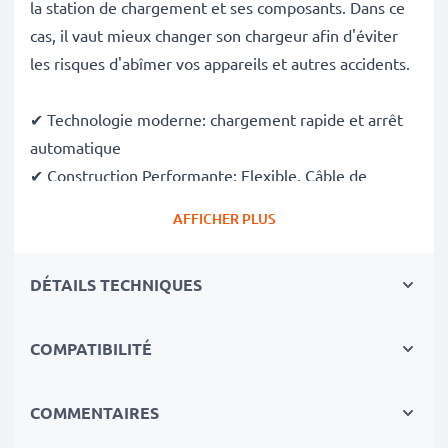
la station de chargement et ses composants. Dans ce
cas, il vaut mieux changer son chargeur afin d'éviter
les risques d'abîmer vos appareils et autres accidents.
✔ Technologie moderne: chargement rapide et arrêt
automatique
✔ Construction Performante: Flexible, Câble de
Chargeur très résistant
AFFICHER PLUS
✔ Sécurité garantie: protection contre les surchauffes,
les surchauffes et les surtensions
DÉTAILS TECHNIQUES
✔ Adaptable et Pratique: optimal pour enmener vos
appareils en voyage.
✔ Tension d'entrée flexible 100V - 250V
COMPATIBILITÉ
Quelque que soit la puissance dont vous avez besoin,
COMMENTAIRES
le Chargeur de Batterie de subtel fournira l'énergie