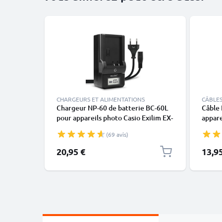
CHARGEURS ET ALIMENTATIONS
CÂBLES
Chargeur NP-60 de batterie BC-60L
Câble 
pour appareils photo Casio Exilim EX-
appare
S12 / EX-S10 / EX-Z19 / EX-Z22 / EX-
FH20 
(69 avis)
Z85 / EX-Z80 / EX-Z21 de CELLONIC
Z200 
de do
20,95 €
13,9