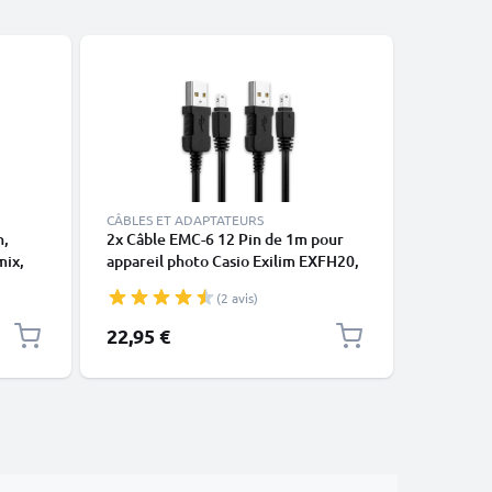
CÂBLES ET ADAPTATEURS
CHARGEUR
n,
2x Câble EMC-6 12 Pin de 1m pour
Chargeur
mix,
appareil photo Casio Exilim EXFH20,
BC-80L B
Casio Exilim Z75, Casio F1, Casio
Casio Ex
(2 avis)
FC100, TR150, EXH15 transfert de
ZS20 ZS1
données 0.5A noir PVC
Z2 EX-G1
22,95 €
16,95 €