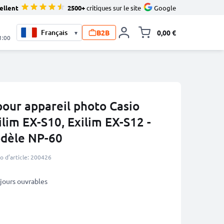
ellent
2500+
critiques sur le site
Google
B2B
0,00 €
▾
Toggle minicart, L
1:00
our appareil photo Casio
ilim EX-S10, Exilim EX-S12 -
dèle NP-60
 d’article: 200426
3 jours ouvrables