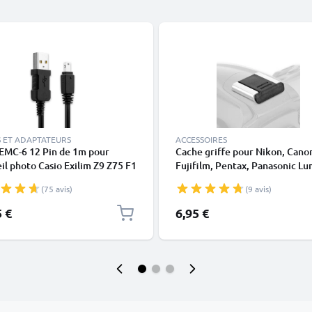
 ET ADAPTATEURS
ACCESSOIRES
EMC-6 12 Pin de 1m pour
Cache griffe pour Nikon, Cano
il photo Casio Exilim Z9 Z75 F1
Fujifilm, Pentax, Panasonic Lu
FC100 TR150 FS10 H15 S12
Leica de CELLONIC
(75 avis)
(9 avis)
Z90 FH100 H10 H30 transfert
nnées noir PVC
5 €
6,95 €