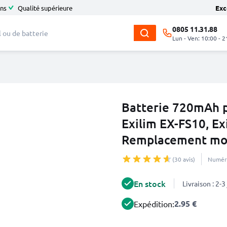
ans
Qualité supérieure
Exc
0805 11.31.88
Lun - Ven: 10:00 - 2
Batterie 720mAh p
Exilim EX-FS10, Ex
Remplacement mo
(30 avis)
Numéro
En stock
Livraison : 2-
2.95 €
Expédition: