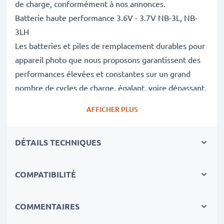
de charge, conformément à nos annonces.
Batterie haute performance 3.6V - 3.7V NB-3L, NB-
3LH
Les batteries et piles de remplacement durables pour
appareil photo que nous proposons garantissent des
performances élevées et constantes sur un grand
nombre de cycles de charge, égalant, voire dépassant,
les performances de votre batterie d'origine.
AFFICHER PLUS
Excellentes normes de qualité et sécurité
En tant que spécialistes de piles et batteries depuis
DÉTAILS TECHNIQUES
2004, chacune de nos piles de remplacement pour
caméras on fait l'objet de contrôles de qualité stricts
et rigoureux afin de respecter les normes de l'UE et
COMPATIBILITÉ
de les dépasser.
Indispensable pour tout équipement photo
COMMENTAIRES
Ces batteries de remplacement pour appareils photo