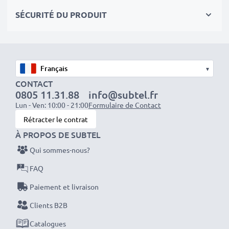
constituent une source d'énergie fiable pour les
SÉCURITÉ DU PRODUIT
séances photo ou vidéo intensives et prolongées. Elles
sont parfaites comme batteries principales,
secondaires, de secours, de rechange, de réserve ou
supplémentaires pour les professionnels et les
▾
amateurs.
CONTACT
0805 11.31.88
info@subtel.fr
Optez pour CELLONIC et ne faites aucun compromis
Lun - Ven: 10:00 - 21:00
Formulaire de Contact
sur la qualité. Passez votre commande dès maintenant
Rétracter le contrat
!
À PROPOS DE SUBTEL
Qui sommes-nous?
FAQ
Paiement et livraison
Clients B2B
Catalogues