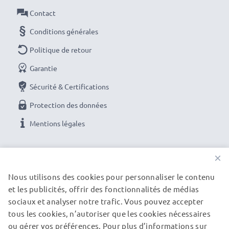
Contact
Conditions générales
Politique de retour
Garantie
Sécurité & Certifications
Protection des données
Mentions légales
NOS OPTIONS DE PAIEMENT
×
Nous utilisons des cookies pour personnaliser le contenu
et les publicités, offrir des fonctionnalités de médias
NOS PARTENAIRES DE LIVRAISON
sociaux et analyser notre trafic. Vous pouvez accepter
tous les cookies, n’autoriser que les cookies nécessaires
ou gérer vos préférences. Pour plus d’informations sur
© subtel.fr 2026