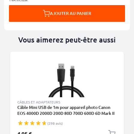
AJOUTER AU PANIER
Vous aimerez peut-être aussi
M
CÂBLES ET ADAPTATEURS
Câble Mini USB de 1m pour appareil photo Canon
EOS 4000D 2000D 200D 80D 700D 600D 6D Mark II
5D Mark III EOS M10 PowerShot G7X SX530 IXUS
(298 avis)
185 transfert de données 1A noir PVC
4,95 €