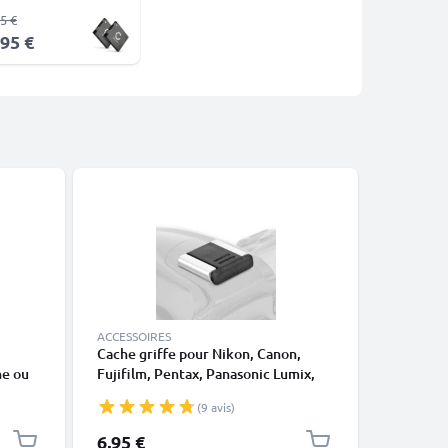
5 €
,95 €
ACCESSOIRES
CÂBLES E
Cache griffe pour Nikon, Canon,
2x Câble
ne ou
Fujifilm, Pentax, Panasonic Lumix,
appareil
noir en
Leica de CELLONIC
2000D 2
(9 avis)
6D Mark 
PowerSh
6,95 €
8,95 €