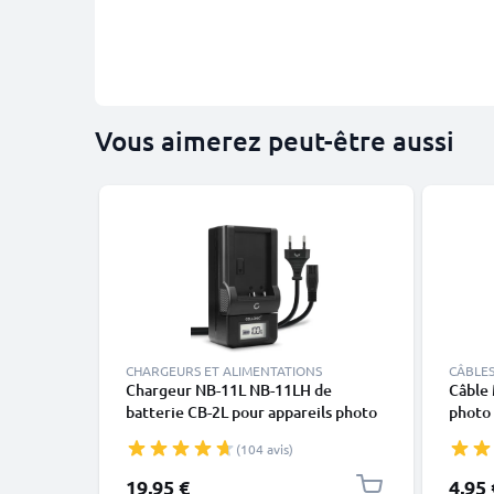
Vous aimerez peut-être aussi
CHARGEURS ET ALIMENTATIONS
CÂBLES
Chargeur NB-11L NB-11LH de
Câble 
batterie CB-2L pour appareils photo
photo
Canon PowerShot SX430 IS SX420
200D 
(104 avis)
SX410 SX400 SX432 A2500 A2300
Mark 
IXUS 285 HS 275 de CELLONIC
SX530 
19,95 €
4,95 