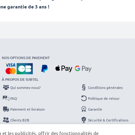
ne garantie de 3 ans !
NOS OPTIONS DE PAIEMENT
À PROPOS DE SUBTEL
Qui sommes-nous?
Conditions générales
FAQ
Politique de retour
Paiement et livraison
Garantie
Clients B2B
Sécurité & Certifications
Catalogues
Protection des données
et les publicités, offrir des fonctionnalités de