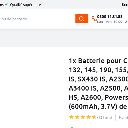
ans
Qualité supérieure
Exc
0805 11.31.88
Lun - Ven: 10:00 - 2
1x Batterie pour C
132, 145, 190, 15
IS, SX430 IS, A230
A3400 IS, A2500, A
HS, A2600, Power
(600mAh, 3.7V) d
(121 avis)
Numér