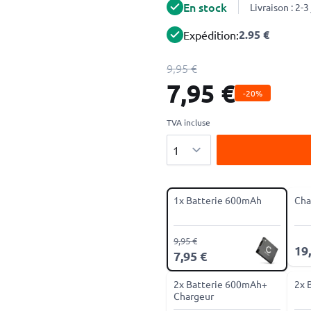
En stock
Livraison : 2-
2.95 €
Expédition:
9,95 €
7,95 €
-20%
TVA incluse
Quantité
1x Batterie 600mAh
Cha
9,95 €
19
7,95 €
2x Batterie 600mAh+
2x 
Chargeur