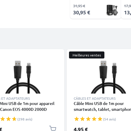
31,95 €
17,9
30,95 €
13
Meilleures ventes
 ET ADAPTATEURS
CÂBLES ET ADAPTATEURS
Mini USB de 1m pour appareil
Câble Mini USB de 1m pour
 Canon EOS 4000D 2000D
smartwatch, tablet, smartpho
80D 700D 600D 6D Mark II 5D
GPS - Câble data et charge 1A 
(298 avis)
(54 avis)
III EOS M10 PowerShot G7X
PVC
IXUS 185 transfert de
€
4,95 €