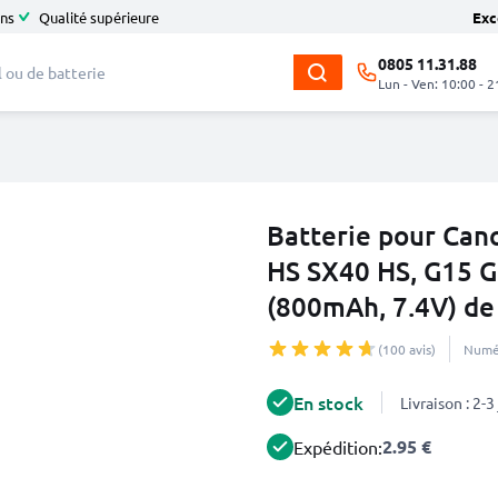
ans
Qualité supérieure
Exc
0805 11.31.88
Lun - Ven: 10:00 - 2
Batterie pour Ca
HS SX40 HS, G15 
(800mAh, 7.4V) d
(100 avis)
Numér
En stock
Livraison : 2-
2.95 €
Expédition: