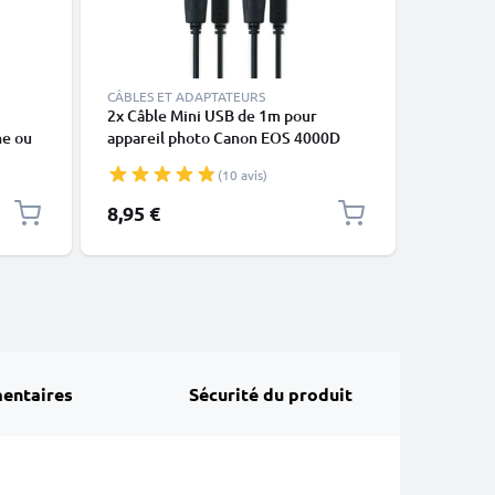
CÂBLES ET ADAPTATEURS
ACCESSOI
2x Câble Mini USB de 1m pour
Cache gr
ne ou
appareil photo Canon EOS 4000D
Fujifilm,
noir en
2000D 200D 1200D 80D 700D 600D
Leica de
(10 avis)
6D Mark II 5D Mark III EOS M10
PowerShot G7X SX530 HS IXUS 185
8,95 €
6,95 €
transfert de données 1A noir PVC
entaires
Sécurité du produit