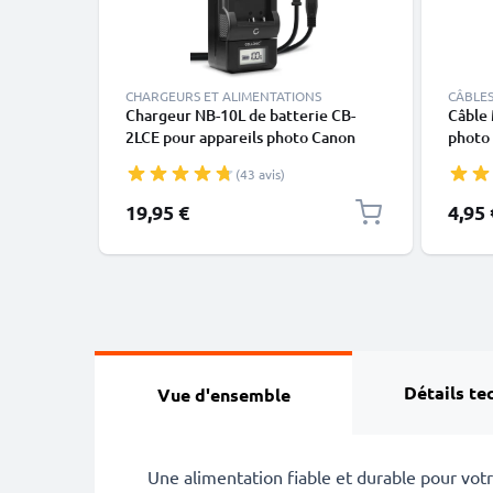
CHARGEURS ET ALIMENTATIONS
CÂBLES
Chargeur NB-10L de batterie CB-
Câble 
2LCE pour appareils photo Canon
photo
PowerShot G15 G16 G1X G3 X SX40
200D 
(43 avis)
HS SX50 HS SX60 HS de CELLONIC
Mark 
SX530 
19,95 €
4,95 
donné
Détails te
Vue d'ensemble
Une alimentation fiable et durable pour vot