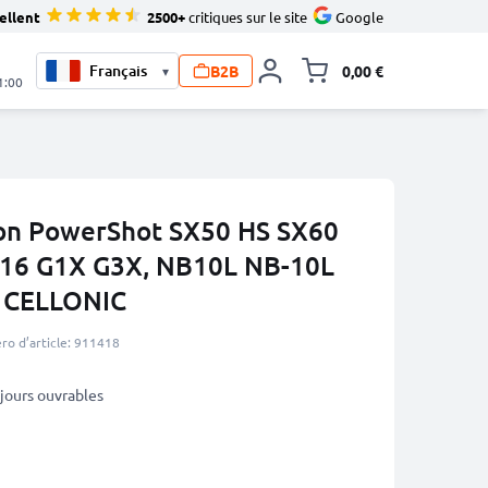
ellent
2500+
critiques sur le site
Google
B2B
0,00 €
▾
Toggle minicart, L
1:00
non PowerShot SX50 HS SX60
G16 G1X G3X, NB10L NB-10L
e CELLONIC
o d’article: 911418
3 jours ouvrables