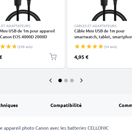
 ET ADAPTATEURS
CÂBLES ET ADAPTATEURS
Mini USB de 1m pour appareil
Câble Mini USB de 1m pour
 Canon EOS 4000D 2000D
smartwatch, tablet, smartpho
80D 700D 600D 6D Mark II 5D
GPS - Câble data et charge 1A 
(298 avis)
(54 avis)
III EOS M10 PowerShot G7X
PVC
IXUS 185 transfert de
€
4,95 €
es 1A noir PVC
chniques
Compatibilité
Comm
re appareil photo Canon avec les batteries CELLONIC