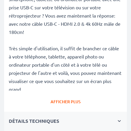
prise USB-C sur votre télévision ou sur votre
rétroprojecteur ? Vous avez maintenant la réponse:
avec notre câble USB-C - HDMI 2.0 & 4k 60Hz mâle de
180cm!
Très simple d'utilisation, il suffit de brancher ce câble
à votre téléphone, tablette, appareil photo ou
ordinateur portable d'un côté et à votre télé ou
projecteur de l'autre et voilà, vous pouvez maintenant
visualiser ce que vous souhaitez sur un écran plus
grand.
AFFICHER PLUS
Avantages du câble USB-C smartphone pour
télévision :
DÉTAILS TECHNIQUES
- Le câble offre une excellente qualité d'image 4k
60Hz