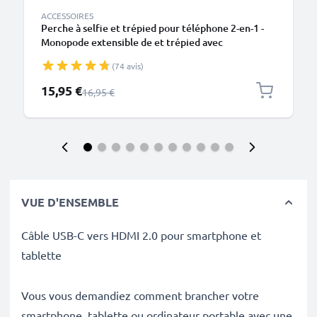
ACCESSOIRES
Perche à selfie et trépied pour téléphone 2-en-1 -
Monopode extensible de et trépied avec
télécommande Bluetooth pour smartphone,
(74 avis)
appareil photo, iPhone, GoPro, Android et autres –
Noir
Prix spécial
15,95 €
Prix normal
16,95 €
VUE D'ENSEMBLE
Câble USB-C vers HDMI 2.0 pour smartphone et
tablette
Vous vous demandiez comment brancher votre
smartphone, tablette ou ordinateur portable avec une