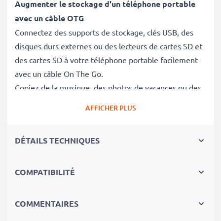
Augmenter le stockage d'un téléphone portable
avec un câble OTG
Connectez des supports de stockage, clés USB, des
disques durs externes ou des lecteurs de cartes SD et
des cartes SD à votre téléphone portable facilement
avec un câble On The Go.
Copiez de la musique, des photos de vacances ou des
films HD et le prochain épisode de votre série
AFFICHER PLUS
préférée pour votre prochain voyage en train sur une
carte mémoire ou clé USB et récupérez-les quand
DÉTAILS TECHNIQUES
vous voulez - sans alourdir la mémoire interne du
téléphone.
Vous pouvez également connecter votre téléphone
COMPATIBILITÉ
portable à votre tablette ou disque dur externe pour
transférer des données directement.
COMMENTAIRES