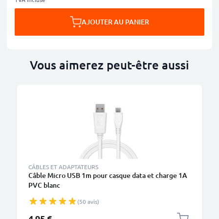
AJOUTER AU PANIER
Vous aimerez peut-être aussi
M
CÂBLES ET ADAPTATEURS
Câble Micro USB 1m pour casque data et charge 1A
PVC blanc
(50 avis)
4,95 €