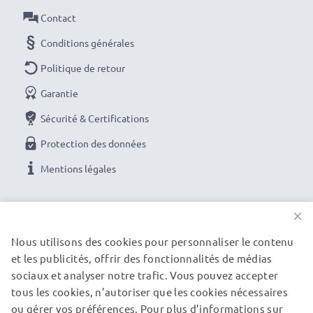
même disposer d'un support pour votre écran. En
Contact
revanche, ces manettes coûtent plus cher à l'achat
Conditions générales
qu'un câble OTG que vous pourriez utiliser avec une
manette que vous possédez déjà.
Politique de retour
Garantie
REMARQUE : le jeu ou application doit également être
Sécurité & Certifications
utilisable avec une manette.
Protection des données
Imprimer des photos depuis un téléphone
Mentions légales
portable
Vous pouvez connecter votre smartphone avec la
NOS OPTIONS DE PAIEMENT
×
prise USB On-The-Go (OTG) directement à
Nous utilisons des cookies pour personnaliser le contenu
l'imprimante pour imprimer des photos.
et les publicités, offrir des fonctionnalités de médias
NOS PARTENAIRES DE LIVRAISON
sociaux et analyser notre trafic. Vous pouvez accepter
Adaptateur OTG
tous les cookies, n’autoriser que les cookies nécessaires
Connecteur 1: Micro USB Prise (male)
ou gérer vos préférences. Pour plus d’informations sur
© subtel.fr 2026