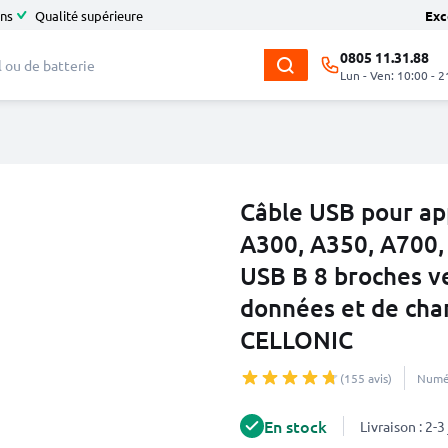
ans
Qualité supérieure
Exc
0805 11.31.88
Lun - Ven: 10:00 - 2
Câble USB pour ap
A300, A350, A700,
USB B 8 broches ve
données et de cha
CELLONIC
(155 avis)
Numér
En stock
Livraison : 2-