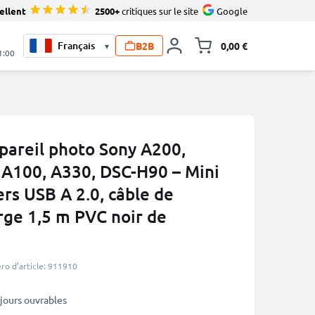
ellent
2500+
critiques sur le site
Google
B2B
0,00 €
▾
Toggle minicart, L
1:00
pareil photo Sony A200,
 A100, A330, DSC-H90 – Mini
rs USB A 2.0, câble de
rge 1,5 m PVC noir de
o d’article: 911910
3 jours ouvrables