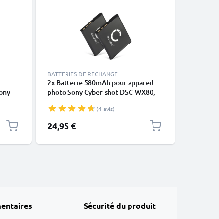
BATTERIES DE RECHANGE
PILES
2x Batterie 580mAh pour appareil
Batterie
ony
photo Sony Cyber-shot DSC-WX80,
appareil
X10
DSC-QX10, DSC-QX100 -
H300, DS
(4 avis)
30 -
Remplacement modèle NP-BN1, NP-
Remplac
 et
BN
Batteri
24,95 €
15,95 €
entaires
Sécurité du produit