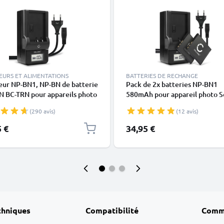
EURS ET ALIMENTATIONS
BATTERIES DE RECHANGE
eur NP-BN1, NP-BN de batterie
Pack de 2x batteries NP-BN1
N BC-TRN pour appareils photo
580mAh pour appareil photo S
DSC-W830 W810 W800 W730
Cyber-shot DSC-WX80 DSC-Q
(290 avis)
(12 avis)
 W350 DSC-WX220 WX100
DSC-QX100 DSC-TX30 DSC-W8
X10 de CELLONIC
Avec chargeur BC-CSN BC-TRN
5 €
34,95 €
câble d'alimentation
chniques
Compatibilité
Comm