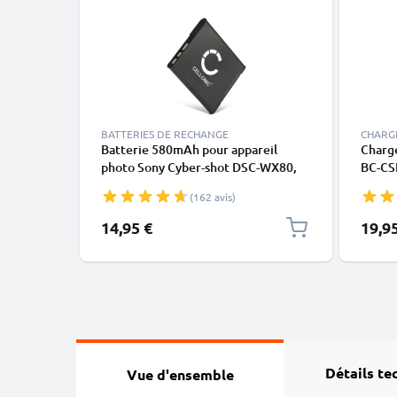
BATTERIES DE RECHANGE
CHARG
Batterie 580mAh pour appareil
Charg
photo Sony Cyber-shot DSC-WX80,
BC-CS
DSC-QX10, DSC-QX100 -
Sony 
(162 avis)
Remplacement modèle NP-BN1, NP-
W570
BN
DSC-Q
14,95 €
19,9
Détails te
Vue d'ensemble