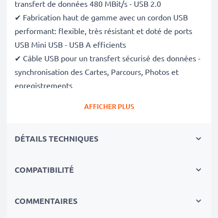
transfert de données 480 MBit/s - USB 2.0
✔ Fabrication haut de gamme avec un cordon USB
performant: flexible, très résistant et doté de ports
USB Mini USB - USB A efficients
✔ Câble USB pour un transfert sécurisé des données -
synchronisation des Cartes, Parcours, Photos et
enregistrements
✔ Câble de transfert de données compatible avec gps
AFFICHER PLUS
de versions antérieures
✔ Câble d'alimentation USB - Charge votre GPS (
s'il
DÉTAILS TECHNIQUES
peut être chargé via le port USB
)
Données techniques du câble USB:
COMPATIBILITÉ
Matériau du Câble
: PVC
Matériau Connecteur
: PVC
COMMENTAIRES
Connecteur 1
: Mini USB