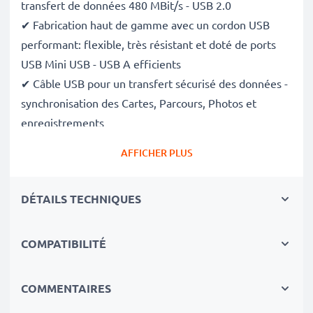
transfert de données 480 MBit/s - USB 2.0
✔ Fabrication haut de gamme avec un cordon USB
performant: flexible, très résistant et doté de ports
USB Mini USB - USB A efficients
✔ Câble USB pour un transfert sécurisé des données -
synchronisation des Cartes, Parcours, Photos et
enregistrements
✔ Câble de transfert de données compatible avec gps
AFFICHER PLUS
de versions antérieures
✔ Câble d'alimentation USB - Charge votre GPS (
s'il
DÉTAILS TECHNIQUES
peut être chargé via le port USB
)
Données techniques du câble USB:
COMPATIBILITÉ
Matériau du Câble
: PVC
Matériau Connecteur
: PVC
COMMENTAIRES
Connecteur 1
: Mini USB