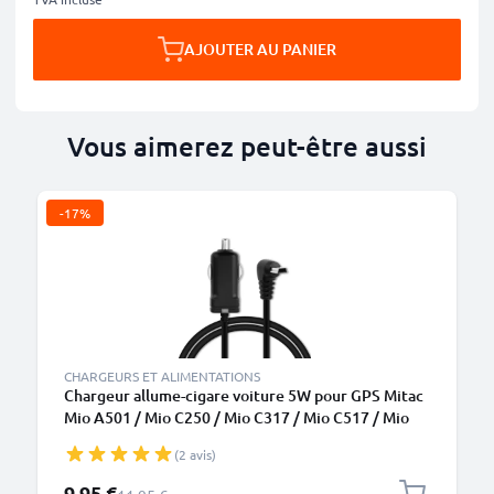
AJOUTER AU PANIER
Vous aimerez peut-être aussi
-17%
CHARGEURS ET ALIMENTATIONS
Chargeur allume-cigare voiture 5W pour GPS Mitac
Mio A501 / Mio C250 / Mio C317 / Mio C517 / Mio
C720 / Mio P340 - 1.1m, 5V, 1A / 1000mA
(2 avis)
Prix spécial
9,95 €