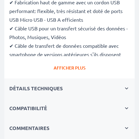
✔ Fabrication haut de gamme avec un cordon USB
performant: flexible, très résistant et doté de ports
USB Micro USB - USB A efficients
✔ Câble USB pour un transfert sécurisé des données -
Photos, Musiques, Vidéos
✔ Câble de transfert de données compatible avec
smartphone de versions antérieures s'ils disposent
des mêmes ports.
AFFICHER PLUS
✔ Câble d'alimentation USB - Charge votre appareil
(
s'il peut être chargé via le port USB
)
DÉTAILS TECHNIQUES
Données techniques du câble USB:
Matériau du Câble
: PVC
COMPATIBILITÉ
Matériau Connecteur
: PVC
Connecteur 1
: Micro USB
COMMENTAIRES
Connecteur 2
: USB A