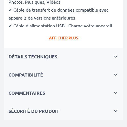
Photos, Musiques, Vidéos
✔ Câble de transfert de données compatible avec
appareils de versions antérieures
✔ Câble d'alimentation USB - Charge votre appareil
(
s'il peut être chargé via le port USB
)
AFFICHER PLUS
Données techniques du câble USB:
DÉTAILS TECHNIQUES
Matériau du Câble
: PVC
Matériau Connecteur
: PVC
Connecteur 1
: Micro USB
COMPATIBILITÉ
Connecteur 2
: USB A
Version
: 2.0
COMMENTAIRES
Vitesse de transfert (max)
: 480 MBit/s - USB 2.0
Courant électrique
: 1A
SÉCURITÉ DU PRODUIT
Longueur de câble
: 1m
Couleur
: noir