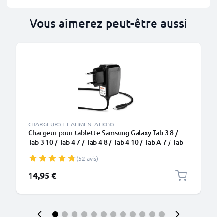
Vous aimerez peut-être aussi
CHARGEURS ET ALIMENTATIONS
Chargeur pour tablette Samsung Galaxy Tab 3 8 /
Tab 3 10 / Tab 4 7 / Tab 4 8 / Tab 4 10 / Tab A 7 / Tab
A 10 / Tab E 9.6 / Tab S 10.5 / Tab Pro 8.4 / Galaxy
(52 avis)
Note 8 - Alimentation 5V 2A / 2000mA, Cordon /
Câble de Charge 1m
14,95 €