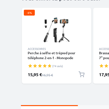
-6%
ACCESSOIRES
ACCESS
Perche à selfie et trépied pour
Brassa
téléphone 2-en-1 - Monopode
7" pou
extensible de et trépied avec
porte-
(74 avis)
télécommande Bluetooth pour
noir r
smartphone, appareil photo, iPhone,
Prix spécial
15,95 €
17,9
Prix normal
16,95 €
GoPro, Android et autres – Noir