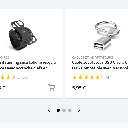
OIRES
CÂBLES ET ADAPTATEURS
rd running smartphone jusqu'à
Câble adaptateur USB C vers 
ces avec accroche clefs et
OTG Compatible avec MacBoo
carte - brassière en néoprène
Android Google Samsung
(2 avis)
(9 avis)
ésistant à la transpiration
Smartwatch Haut-parleur Appa
photo ou casque,Silver
5 €
5,95 €