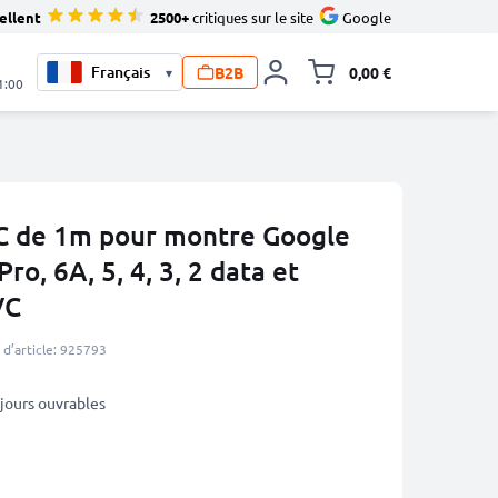
ellent
2500+
critiques sur le site
Google
B2B
0,00 €
▾
Toggle minicart, L
1:00
C de 1m pour montre Google
 Pro, 6A, 5, 4, 3, 2 data et
VC
d’article: 925793
3 jours ouvrables