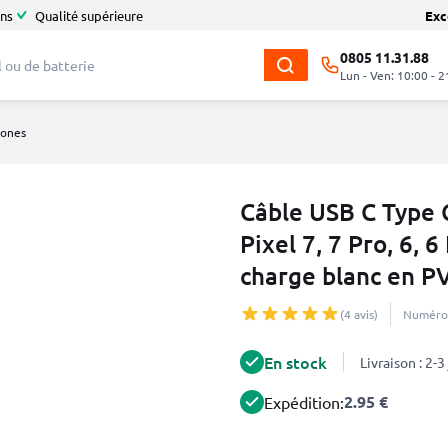
ans
Qualité supérieure
Exc
0805 11.31.88
Lun - Ven: 10:00 - 2
hones
Câble USB C Type 
Pixel 7, 7 Pro, 6, 6
charge blanc en P
(4 avis)
Numéro 
En stock
Livraison : 2-
2.95 €
Expédition: