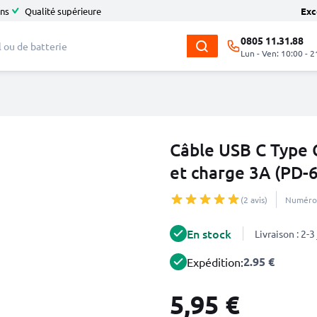
ans
Qualité supérieure
Exc
0805 11.31.88
Lun - Ven: 10:00 - 2
Câble USB C Type 
et charge 3A (PD-
(2 avis)
Numéro 
En stock
Livraison : 2-
2.95 €
Expédition:
5,95 €