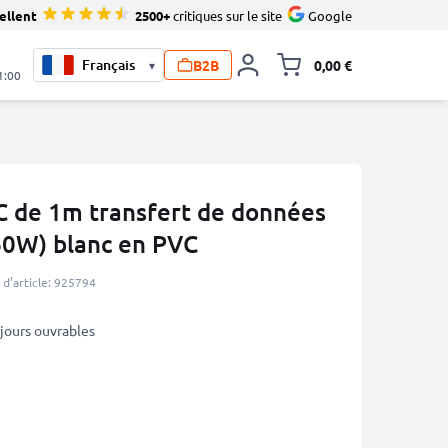
ellent
2500+
critiques sur le site
Google
B2B
0,00 €
▾
Toggle minicart, L
1:00
C de 1m transfert de données
60W) blanc en PVC
d’article: 925794
3 jours ouvrables