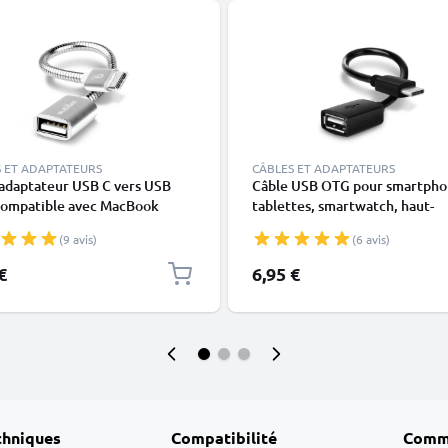
 ET ADAPTATEURS
CÂBLES ET ADAPTATEURS
 adaptateur USB C vers USB
Câble USB OTG pour smartpho
ompatible avec MacBook
tablettes, smartwatch, haut-
id Google Samsung
parleurs, appareils photo ou
(9 avis)
(6 avis)
watch Haut-parleur Appareil
écouteurs Adaptateur OTG US
ou casque,Silver
Type C mâle vers USB A femell
€
6,95 €
port USB hôte, câble adaptate
The Go noir
chniques
Compatibilité
Comm