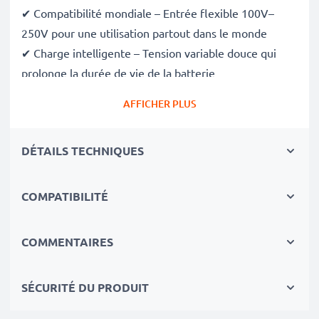
✔ Compatibilité mondiale – Entrée flexible 100V–
250V pour une utilisation partout dans le monde
✔ Charge intelligente – Tension variable douce qui
prolonge la durée de vie de la batterie
✔ Sécurité certifiée – Conforme aux normes CE et
AFFICHER PLUS
RoHS, avec protection contre la surcharge, la
surchauffe et les courts-circuits
DÉTAILS TECHNIQUES
Compact et prêt pour le voyage
✔ Compact et léger – Se glisse parfaitement dans
votre sac photo
COMPATIBILITÉ
✔ Matériaux durables de qualité – Comprend un câble
de charge flexible et incassable, ainsi qu’un
COMMENTAIRES
adaptateur secteur
SÉCURITÉ DU PRODUIT
Vitesses de charge rapides