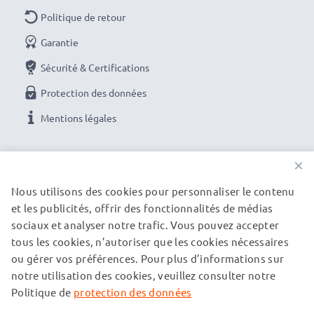
Politique de retour
Garantie
Sécurité & Certifications
Protection des données
Mentions légales
NOS OPTIONS DE PAIEMENT
×
Nous utilisons des cookies pour personnaliser le contenu
et les publicités, offrir des fonctionnalités de médias
NOS PARTENAIRES DE LIVRAISON
sociaux et analyser notre trafic. Vous pouvez accepter
tous les cookies, n’autoriser que les cookies nécessaires
ou gérer vos préférences. Pour plus d’informations sur
© subtel.fr 2026
notre utilisation des cookies, veuillez consulter notre
Tous les prix incluent la TVA et excluent les frais de port.
Veuillez noter que toutes les marques citées sont des
Politique de
protection des données
marques déposées de leurs propriétaires respectifs et sont