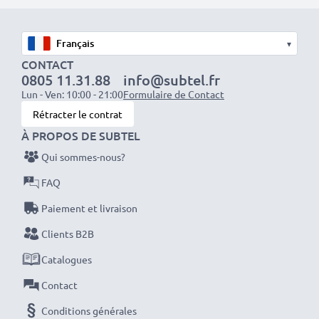
1x batterie 1000mAh : env. 2 heures
1x batterie 2000mAh : env. 4 heures
▾
1x batterie 3000mAh : env. 6 heures
CONTACT
0805 11.31.88
info@subtel.fr
REMARQUE : Pour des performances, une efficacité
Lun - Ven: 10:00 - 21:00
Formulaire de Contact
et une longévité optimales, chargez complètement
Rétracter le contrat
vos batteries avant leur première utilisation.
À PROPOS DE SUBTEL
Qui sommes-nous?
Ne ratez plus jamais un cliché avec ce chargeur de
FAQ
batterie LCD intelligent et compact de CELLONIC.
Paiement et livraison
Commandez dès maintenant pour une livraison rapide
et une garantie de 3 ans !
Clients B2B
Catalogues
Contact
Conditions générales