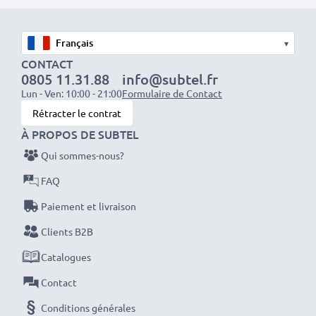
1x batterie 1000mAh : env. 2 heures
1x batterie 2000mAh : env. 4 heures
▾
1x batterie 3000mAh : env. 6 heures
CONTACT
0805 11.31.88
info@subtel.fr
REMARQUE : Pour des performances, une efficacité
Lun - Ven: 10:00 - 21:00
Formulaire de Contact
et une longévité optimales, chargez complètement
Rétracter le contrat
vos batteries avant leur première utilisation.
À PROPOS DE SUBTEL
Qui sommes-nous?
Ne ratez plus jamais un cliché avec ce chargeur de
FAQ
batterie LCD intelligent et compact de CELLONIC.
Paiement et livraison
Commandez dès maintenant pour une livraison rapide
et une garantie de 3 ans !
Clients B2B
Catalogues
Contact
Conditions générales