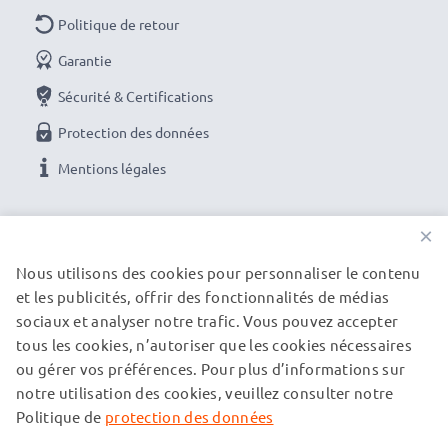
Politique de retour
Garantie
Sécurité & Certifications
Protection des données
Mentions légales
NOS OPTIONS DE PAIEMENT
×
Nous utilisons des cookies pour personnaliser le contenu
et les publicités, offrir des fonctionnalités de médias
NOS PARTENAIRES DE LIVRAISON
sociaux et analyser notre trafic. Vous pouvez accepter
tous les cookies, n’autoriser que les cookies nécessaires
ou gérer vos préférences. Pour plus d’informations sur
© subtel.fr 2026
notre utilisation des cookies, veuillez consulter notre
Tous les prix incluent la TVA et excluent les frais de port.
Veuillez noter que toutes les marques citées sont des
Politique de
protection des données
marques déposées de leurs propriétaires respectifs et sont