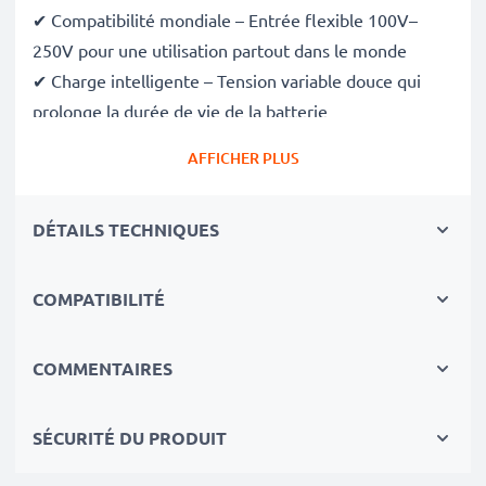
✔ Compatibilité mondiale – Entrée flexible 100V–
250V pour une utilisation partout dans le monde
✔ Charge intelligente – Tension variable douce qui
prolonge la durée de vie de la batterie
✔ Sécurité certifiée – Conforme aux normes CE et
AFFICHER PLUS
RoHS, avec protection contre la surcharge, la
surchauffe et les courts-circuits
DÉTAILS TECHNIQUES
Compact et prêt pour le voyage
✔ Compact et léger – Se glisse parfaitement dans
votre sac photo
COMPATIBILITÉ
✔ Matériaux durables de qualité – Comprend un câble
de charge flexible et incassable, ainsi qu’un
COMMENTAIRES
adaptateur secteur
SÉCURITÉ DU PRODUIT
Vitesses de charge rapides