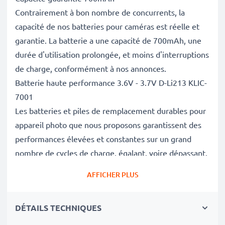
Contrairement à bon nombre de concurrents, la
capacité de nos batteries pour caméras est réelle et
garantie. La batterie a une capacité de 700mAh, une
durée d'utilisation prolongée, et moins d'interruptions
de charge, conformément à nos annonces.
Batterie haute performance 3.6V - 3.7V D-Li213 KLIC-
7001
Les batteries et piles de remplacement durables pour
appareil photo que nous proposons garantissent des
performances élevées et constantes sur un grand
nombre de cycles de charge, égalant, voire dépassant,
les performances de votre batterie d'origine.
AFFICHER PLUS
Excellentes normes de qualité et sécurité
En tant que spécialistes de piles et batteries depuis
DÉTAILS TECHNIQUES
2004, chacune de nos piles de remplacement pour
caméras on fait l'objet de contrôles de qualité stricts