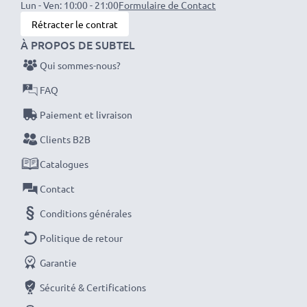
Lun - Ven: 10:00 - 21:00
Formulaire de Contact
Ampérage de Sortie / Output ampère
: 1A /
Rétracter le contrat
1000mA
À PROPOS DE SUBTEL
Puissance / Power Watt
: 5W
Qui sommes-nous?
FAQ
Longueur de câble
: 1.1m
Paiement et livraison
Clients B2B
Parfaitement compatible avec:
Becker Map Pilot
Catalogues
Active 43 Ready 43 Professional 43 Mamba 4 Becker
Contact
Traffic Assist Z101 Z099
Conditions générales
Politique de retour
Le chargeur fonctionne sur une prise allume-cigare de
voiture et camping car de 12V et également sur une
Garantie
prise allume-cigare de camion d'une tension de 24V
Sécurité & Certifications