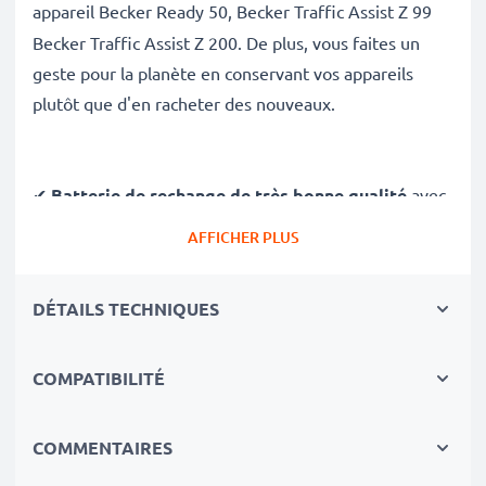
appareil
Becker Ready 50, Becker Traffic Assist Z 99
Becker Traffic Assist Z 200. De plus, vous faites un
geste pour la planète en conservant vos appareils
plutôt que d'en racheter des nouveaux.
✔
Batterie de rechange de très bonne qualité
avec
une grande
Capacité: 720mAh
AFFICHER PLUS
✔
Longue durée de vie
avec sa Technologie moderne
au lithium sans effet de mémoire
DÉTAILS TECHNIQUES
✔
Sécurité et Fiabilité Garanties contre
: Courts-
Circuits, Surchauffes, Surtensions
COMPATIBILITÉ
✔
Les batteries sont testées et contrôlées
par des
professionels compétants
✔
100% compatible
avec votre batterie
COMMENTAIRES
d'origine Becker 07837MHSV,338937010150,S30