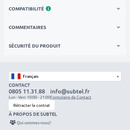
Circuits, Surchauffes, Surtensions
COMPATIBILITÉ
✔
Les batteries sont testées et contrôlées
par des
professionels compétants
✔
100% compatible
avec votre batterie
COMMENTAIRES
d'origine Logitech 533-000084 1209 533-000083
SÉCURITÉ DU PRODUIT
Données techniques:
Marque:
CELLONIC
Capacité
: 1050mAh
Tension
: 3.7V
▾
Type de cellule
: Lithium Ion
CONTACT
0805 11.31.88
info@subtel.fr
Dimensions
: 53.40 x 34.15 x 5.60mm
Lun - Ven: 10:00 - 21:00
Formulaire de Contact
Couleur
: noir
Rétracter le contrat
À PROPOS DE SUBTEL
Avec CELLONIC – vous avez une batterie pas chère et
Qui sommes-nous?
de grande qualité.