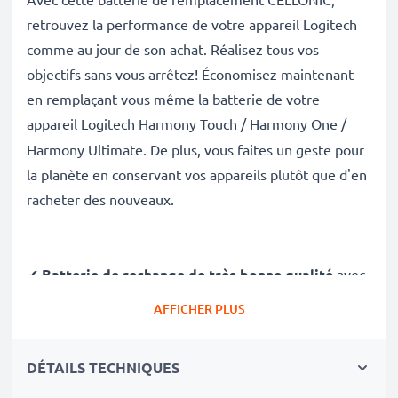
retrouvez la performance de votre appareil Logitech
comme au jour de son achat. Réalisez tous vos
objectifs sans vous arrêtez! Économisez maintenant
en remplaçant vous même la batterie de votre
appareil
Logitech Harmony Touch / Harmony One /
Harmony Ultimate. De plus, vous faites un geste pour
la planète en conservant vos appareils plutôt que d'en
racheter des nouveaux.
✔
Batterie de rechange de très bonne qualité
avec
une grande
Capacité: 1050mAh
AFFICHER PLUS
✔
Longue durée de vie
avec sa Technologie moderne
au lithium sans effet de mémoire
DÉTAILS TECHNIQUES
✔
Sécurité et Fiabilité Garanties contre
: Courts-