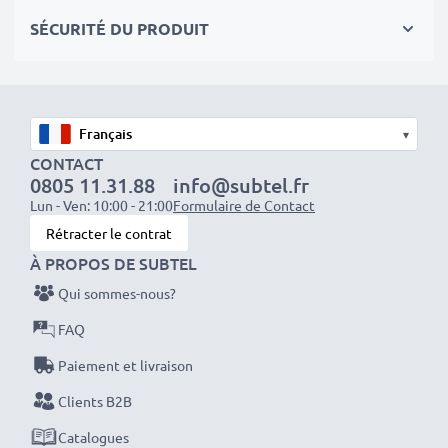
séances photo ou vidéo intensives et prolongées. Elles
SÉCURITÉ DU PRODUIT
sont parfaites comme batteries principales,
secondaires, de secours, de rechange, de réserve ou
supplémentaires pour les professionnels et les
amateurs.
▾
CONTACT
Optez pour CELLONIC et ne faites aucun compromis
0805 11.31.88
info@subtel.fr
sur la qualité. Passez votre commande dès maintenant
Lun - Ven: 10:00 - 21:00
Formulaire de Contact
!
Rétracter le contrat
À PROPOS DE SUBTEL
Qui sommes-nous?
FAQ
Paiement et livraison
Clients B2B
Catalogues