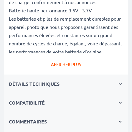
de charge, conformément à nos annonces.
Batterie haute performance 3.6V - 3.7V
Les batteries et piles de remplacement durables pour
appareil photo que nous proposons garantissent des
performances élevées et constantes sur un grand
nombre de cycles de charge, égalant, voire dépassant,
les performances de votre batterie d'origine.
Excellentes normes de qualité et sécurité
AFFICHER PLUS
En tant que spécialistes de piles et batteries depuis
2004, chacune de nos piles de remplacement pour
DÉTAILS TECHNIQUES
caméras on fait l'objet de contrôles de qualité stricts
et rigoureux afin de respecter les normes de l'UE et
de les dépasser.
COMPATIBILITÉ
Indispensable pour tout équipement photo
Ces batteries de remplacement pour appareils photo
COMMENTAIRES
constituent une source d'énergie fiable pour les