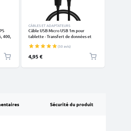
CÂBLES ET ADAPTATEURS
CÂBLES E
GPS
Câble USB Micro USB 1m pour
Câble US
, 400,
tablette - Transfert de données et
tablette 
0, GO
charge 1A PVC noir
charge 1
(50 avis)
 PVC
4,95 €
3,95 €
entaires
Sécurité du produit