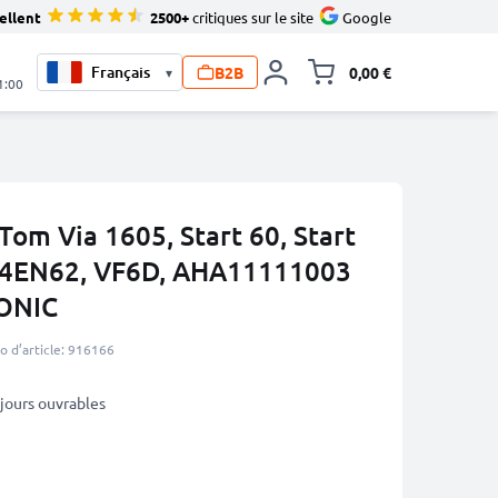
ellent
2500+
critiques sur le site
Google
B2B
0,00 €
▾
Toggle minicart, L
1:00
om Via 1605, Start 60, Start
, 4EN62, VF6D, AHA11111003
ONIC
 d’article: 916166
3 jours ouvrables