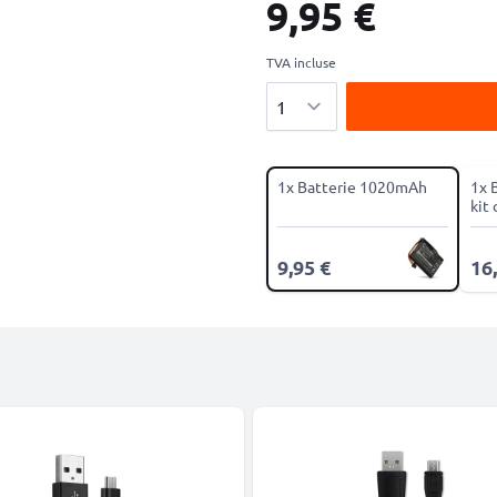
9,95 €
TVA incluse
Quantité
1x Batterie 1020mAh
1x 
kit 
9,95 €
16