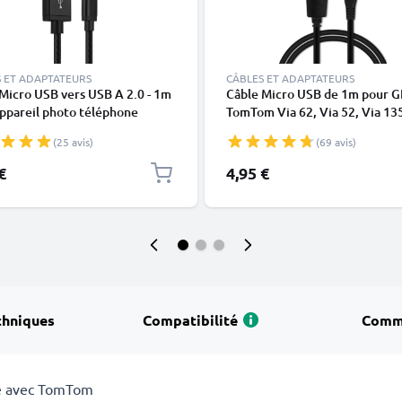
 ET ADAPTATEURS
CÂBLES ET ADAPTATEURS
Micro USB vers USB A 2.0 - 1m
Câble Micro USB de 1m pour 
ppareil photo téléphone
TomTom Via 62, Via 52, Via 135
le smartphone navigation
GO 510 (2013) 520 (2016) 520
(25 avis)
(69 avis)
 tablette câble de charge 2A
610 6100, GO 620 transfert de
ylon
données et charge 1A noir en
€
4,95 €
chniques
Compatibilité
Comm
e avec TomTom