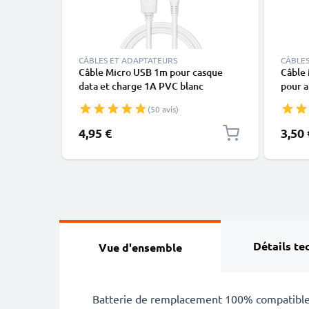
CÂBLES ET ADAPTATEURS
CÂBLES
Câble Micro USB 1m pour casque
Câble 
data et charge 1A PVC blanc
pour a
portab
(50 avis)
casque
noir n
4,95 €
3,50 
Détails te
Vue d'ensemble
Batterie de remplacement 100% compatibl