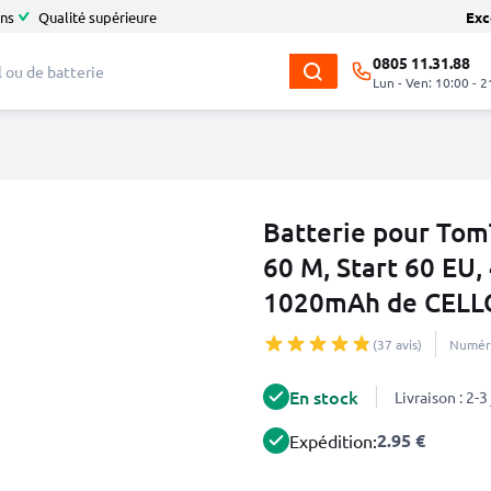
ans
Qualité supérieure
Exc
0805 11.31.88
Lun - Ven: 10:00 - 2
Batterie pour TomT
60 M, Start 60 EU
1020mAh de CELL
(37 avis)
Numéro
En stock
Livraison : 2-
2.95 €
Expédition: