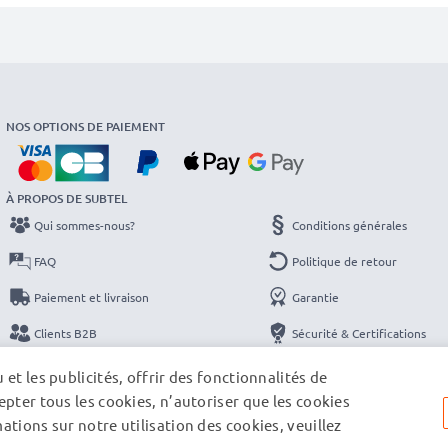
NOS OPTIONS DE PAIEMENT
À PROPOS DE SUBTEL
Qui sommes-nous?
Conditions générales
FAQ
Politique de retour
Paiement et livraison
Garantie
Clients B2B
Sécurité & Certifications
Catalogues
Protection des données
et les publicités, offrir des fonctionnalités de
pter tous les cookies, n’autoriser que les cookies
Contact
Mentions légales
tions sur notre utilisation des cookies, veuillez