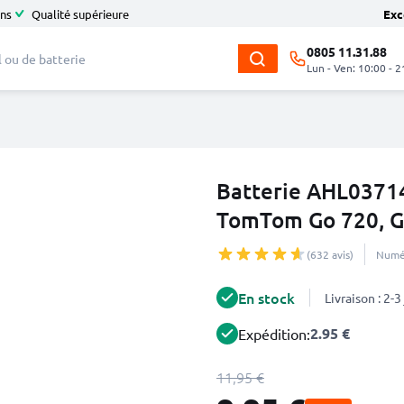
ans
Qualité supérieure
Exc
0805 11.31.88
Lun - Ven: 10:00 - 2
Batterie AHL0371
TomTom Go 720, G
(632 avis)
Numér
En stock
Livraison : 2-
2.95 €
Expédition:
11,95 €