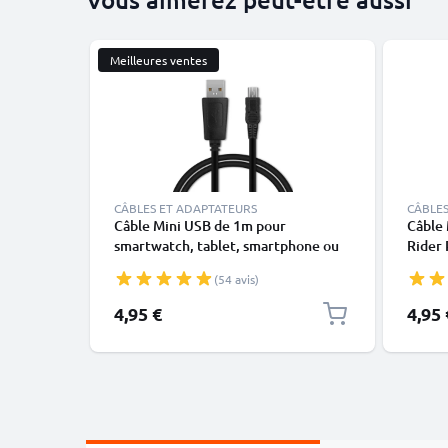
Meilleures ventes
CÂBLES ET ADAPTATEURS
CÂBLES
Câble Mini USB de 1m pour
Câble
smartwatch, tablet, smartphone ou
Rider 
GPS - Câble data et charge 1A noir en
GO 730
(54 avis)
PVC
5000 /
charge
4,95 €
4,95 
CELLO