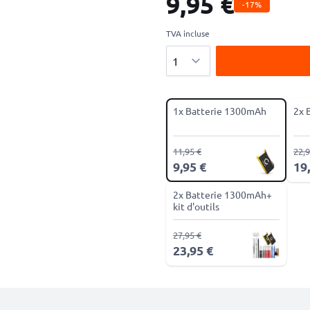
9,95 €
-17%
TVA incluse
Quantité
1x Batterie 1300mAh
2x 
11,95 €
22,9
9,95 €
19
2x Batterie 1300mAh+
kit d'outils
27,95 €
23,95 €