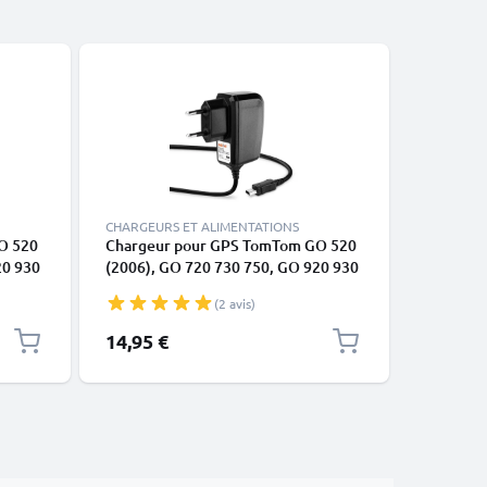
-17%
CHARGEURS ET ALIMENTATIONS
CHARGEUR
O 520
Chargeur pour GPS TomTom GO 520
Chargeur
20 930
(2006), GO 720 730 750, GO 920 930
pour GPS
r Pro -
950, ONE XL, Urban Rider, Rider Pro -
GO 720 7
(2 avis)
ble de
Alimentation 2A / 2000mA, Câble de
ONE XL -
Charge rapide 1,2m
Prix spéc
14,95 €
9,95 €
P
1