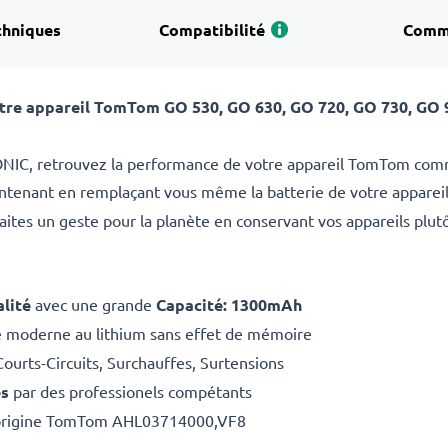
chniques
Compatibilité
Comm
re appareil TomTom GO 530, GO 630, GO 720, GO 730, GO 9
NIC, retrouvez la performance de votre appareil TomTom comme
intenant en remplaçant vous même la batterie de votre apparei
faites un geste pour la planète en conservant vos appareils plu
lité
avec une grande
Capacité: 1300mAh
e moderne au lithium sans effet de mémoire
Courts-Circuits, Surchauffes, Surtensions
es
par des professionels compétants
d'origine TomTom AHL03714000,VF8