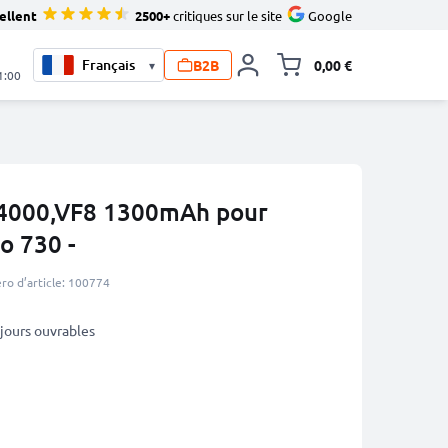
ellent
2500+
critiques sur le site
Google
B2B
0,00 €
▾
Toggle minicart, L
1:00
4000,VF8 1300mAh pour
o 730 -
o d’article: 100774
3 jours ouvrables