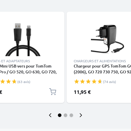
 ET ADAPTATEURS
CHARGEURS ET ALIMENTATIONS
 Mini USB vers pour TomTom
Chargeur pour GPS TomTom G
Pro / GO 520, GO 630, GO 720,
(2006), GO 720 730 750, GO 9
 / ONE XL / XL 2 / Trucker
950, ONE XL, Urban Rider, Ride
(63 avis)
(74 avis)
 Start – Câble de données à
Alimentation 1A / 1000mA, Câ
 rapide de 1m noir de
Charge rapide 1.1m
€
11,95 €
NIC