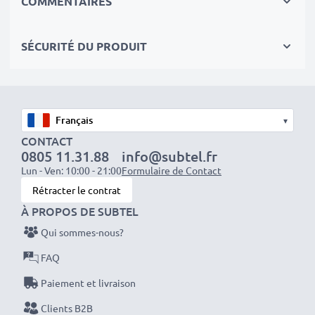
COMMENTAIRES
Données techniques:
SÉCURITÉ DU PRODUIT
Marque:
CELLONIC
Capacité
: 1050mAh
Tension
: 3.6V - 3.7V
Type de cellule
: Lithium Ion
▾
Couleur
: noir
CONTACT
0805 11.31.88
info@subtel.fr
Lun - Ven: 10:00 - 21:00
Formulaire de Contact
Pourquoi la batterie de mon smartphone Tiptel
Rétracter le contrat
Ergophone Ergophone 6010 / 6011 Ergophone 6020
À PROPOS DE SUBTEL
Plus se décharge vite ?
Qui sommes-nous?
Il y a plusieurs possibilités qui font que la batterie
interne de votre téléphone se décharge vite. D'une
FAQ
part, nous avons une mauvaise utilisation ou
Paiement et livraison
optimisation du smartphone qui fait que la batterie
Clients B2B