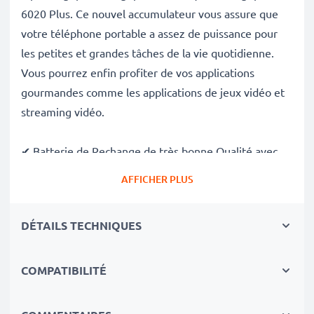
6020 Plus. Ce nouvel accumulateur vous assure que
votre téléphone portable a assez de puissance pour
les petites et grandes tâches de la vie quotidienne.
Vous pourrez enfin profiter de vos applications
gourmandes comme les applications de jeux vidéo et
streaming vidéo.
✔ Batterie de Rechange de très bonne Qualité avec
une grande
Capacité: 1050mAh
AFFICHER PLUS
✔
Longue durée de vie
avec sa ✔
Sécurité et
Fiabilité Garanties contre
: Courts-Circuits,
DÉTAILS TECHNIQUES
Surchauffes, Surtensions
✔ Chaque Cellules sont séparement testées et
COMPATIBILITÉ
contrôlées par des professionels compétants
✔ 100% Similaire avec votre batterie d'origine AK54
Tiptel Ergophone