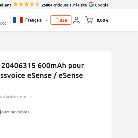
ellent
2500+
critiques sur le site
Google
B2B
0,00 €
▾
Toggle minicart, L
1:00
V 20406315 600mAh pour
issvoice eSense / eSense
 d’article: 913028
3 jours ouvrables