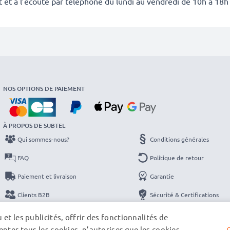
it et à l’écoute par téléphone du lundi au vendredi de 10h à 18h
NOS OPTIONS DE PAIEMENT
À PROPOS DE SUBTEL
Qui sommes-nous?
Conditions générales
FAQ
Politique de retour
Paiement et livraison
Garantie
Clients B2B
Sécurité & Certifications
Catalogues
Protection des données
et les publicités, offrir des fonctionnalités de
pter tous les cookies, n’autoriser que les cookies