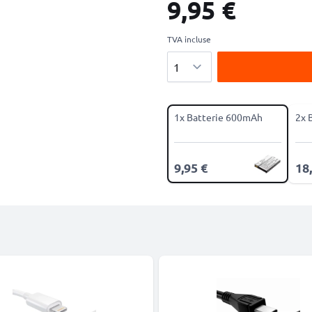
9,95 €
TVA incluse
Quantité
1x Batterie 600mAh
2x 
9,95 €
18