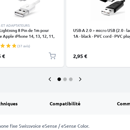
 ET ADAPTATEURS
Lightning 8 Pin de 1m pour
USB-A 2.0 > micro USB (2.0 - la
 Apple iPhone 14, 13, 12, 11,
1A - black - PVC cord - PVC plu
 XR, 8, 7, SE data et charge
(37 avis)
en
5 €
2,95 €
chniques
Compatibilité
Comm
one fixe Swissvoice eSense / eSense Color.