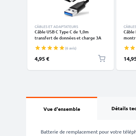
CÂBLES ET ADAPTATEURS
CÂBLES
Câble USB C Type C de 1,0m
Câble 
transfert de données et charge 3A
montre
noir en PVC
X, XS,
(6 avis)
blanc 
4,95 €
14,9
Détails te
Vue d'ensemble
Batterie de remplacement pour votre téléph