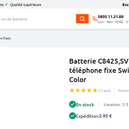
ans
Qualité supérieure
Exc
0805 11.31.88
Lun - Ven: 10:00 - 2
s fixes
Batterie C8425,S
téléphone fixe Sw
Color
(13 avis)
Numéro
En stock
Livraison : 2-
2.95 €
Expédition: