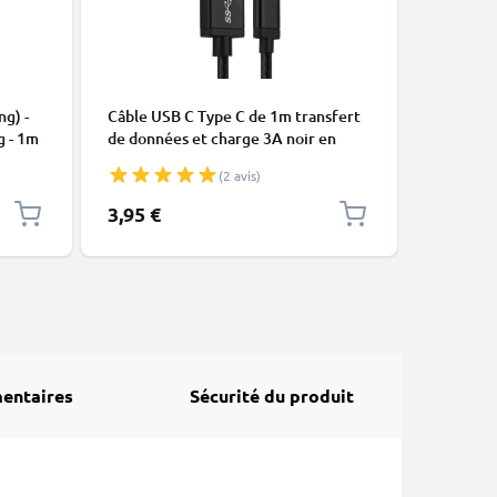
CÂBLES E
ng) -
Câble USB C Type C de 1m transfert
Câble Mi
g - 1m
de données et charge 3A noir en
data et 
Nylon
(2 avis)
3,95 €
4,95 €
entaires
Sécurité du produit