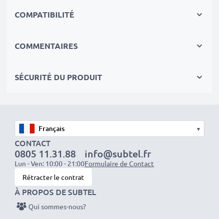
Circuits, Surchauffes, Surtensions
COMPATIBILITÉ
✔ Chaque Cellules sont séparement testées et
contrôlées par des professionels compétants
✔ 100% Similaire avec votre batterie
COMMENTAIRES
d'origine B150AE Samsung Galaxy Core/Core Duos/
Core Plus
SÉCURITÉ DU PRODUIT
Données techniques:
Marque:
CELLONIC
Capacité
: 1800mAh
▾
Tension
: 3.7V
CONTACT
0805 11.31.88
info@subtel.fr
Type de cellule
: Lithium Ion
Lun - Ven: 10:00 - 21:00
Formulaire de Contact
Dimensions
: 58.85 x 46.03 x 5.10mm
Rétracter le contrat
Couleur
: noir
À PROPOS DE SUBTEL
Qui sommes-nous?
Pourquoi la batterie de mon smartphone Samsung