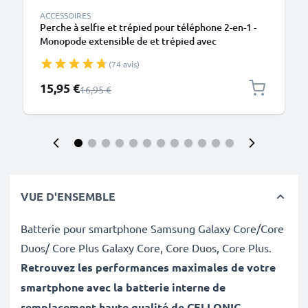
ACCESSOIRES
Perche à selfie et trépied pour téléphone 2-en-1 -
Monopode extensible de et trépied avec
télécommande Bluetooth pour smartphone,
(74 avis)
appareil photo, iPhone, GoPro, Android et autres –
Noir
Prix spécial
15,95 €
Prix normal
16,95 €
VUE D'ENSEMBLE
Batterie pour smartphone Samsung Galaxy Core/Core
Duos/ Core Plus Galaxy Core, Core Duos, Core Plus.
Retrouvez les performances maximales de votre
smartphone avec la batterie interne de
remplacement haute qualité de CELLONIC
.