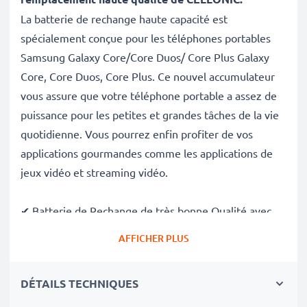
La batterie de rechange haute capacité est
spécialement conçue pour les téléphones portables
Samsung Galaxy Core/Core Duos/ Core Plus Galaxy
Core, Core Duos, Core Plus. Ce nouvel accumulateur
vous assure que votre téléphone portable a assez de
puissance pour les petites et grandes tâches de la vie
quotidienne. Vous pourrez enfin profiter de vos
applications gourmandes comme les applications de
jeux vidéo et streaming vidéo.
✔ Batterie de Rechange de très bonne Qualité avec
une grande
Capacité: 1800mAh
AFFICHER PLUS
✔
Longue durée de vie
avec sa Technologie NiCd
morderne et effet de mémoire réduit
DÉTAILS TECHNIQUES
✔
Sécurité et Fiabilité Garanties contre
: Courts-