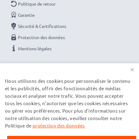
Politique de retour
bancaire, paypal, carte bleue, virement bancaire)
Garantie
Droit de retour
: vous pouvez nous renvoyer votre
produit dans les 30 jours si celui-ci ne convient pas
Sécurité & Certifications
pleinement à vos attentes
Protection des données
Service client gratuit :
service client gratuit et à
Mentions légales
l’écoute par téléphone du lundi au vendredi de 10h à
18h ou par e-mail
NOS OPTIONS DE PAIEMENT
×
Nous utilisons des cookies pour personnaliser le contenu
et les publicités, offrir des fonctionnalités de médias
NOS PARTENAIRES DE LIVRAISON
sociaux et analyser notre trafic. Vous pouvez accepter
tous les cookies, n’autoriser que les cookies nécessaires
ou gérer vos préférences. Pour plus d’informations sur
© subtel.fr 2026
notre utilisation des cookies, veuillez consulter notre
Tous les prix incluent la TVA et excluent les frais de port.
Veuillez noter que toutes les marques citées sont des
Politique de
protection des données
marques déposées de leurs propriétaires respectifs et sont
mentionnées sur nos pages web uniquement pour fournir des