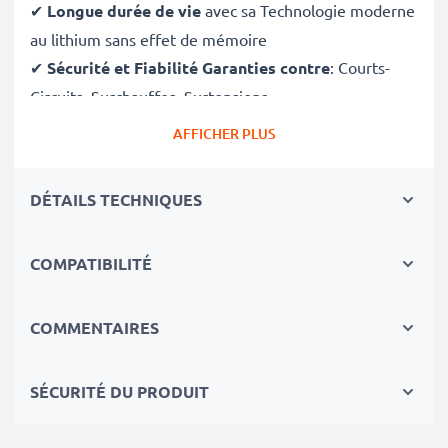
✔
Longue durée de vie
avec sa Technologie moderne
au lithium sans effet de mémoire
✔
Sécurité et Fiabilité Garanties contre
: Courts-
Circuits, Surchauffes, Surtensions
✔
Les batteries sont testées et contrôlées
par des
AFFICHER PLUS
professionels compétants
✔
100% compatible
avec votre batterie
DÉTAILS TECHNIQUES
d'origine Samsung EB-BT800FBU
COMPATIBILITÉ
Données techniques:
Marque:
CELLONIC
Capacité
: 7900mAh
COMMENTAIRES
Tension
: 3.8V
Type de cellule
: Lithium Polymère
SÉCURITÉ DU PRODUIT
Couleur
: noir