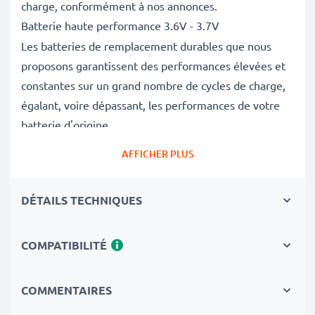
charge, conformément à nos annonces.
Batterie haute performance 3.6V - 3.7V
Les batteries de remplacement durables que nous
proposons garantissent des performances élevées et
constantes sur un grand nombre de cycles de charge,
égalant, voire dépassant, les performances de votre
batterie d'origine.
Excellentes normes de qualité et sécurité
AFFICHER PLUS
En tant que spécialistes des batteries depuis 2004,
chacune de nos batteries de remplacement fait l'objet
DÉTAILS TECHNIQUES
de contrôles de qualité stricts et rigoureux afin de
respecter les normes de l'UE.
Le choix durable
COMPATIBILITÉ
Optez pour le remplacement de la batterie plutôt que
celui de l'appareil. C'est le choix le plus avisé,
COMMENTAIRES
économique et respectueux de l'environnement. Non