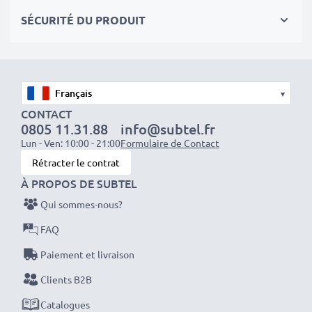
seulement cela vous permet d'économiser de l'argent,
SÉCURITÉ DU PRODUIT
mais aussi de réduire votre empreinte écologique
grâce au recyclage.
Optez pour CELLONIC et ne faites aucun compromis
▾
sur la qualité. Passez votre commande dès maintenant
CONTACT
!
0805 11.31.88
info@subtel.fr
Lun - Ven: 10:00 - 21:00
Formulaire de Contact
Rétracter le contrat
À PROPOS DE SUBTEL
Qui sommes-nous?
FAQ
Paiement et livraison
Clients B2B
Catalogues