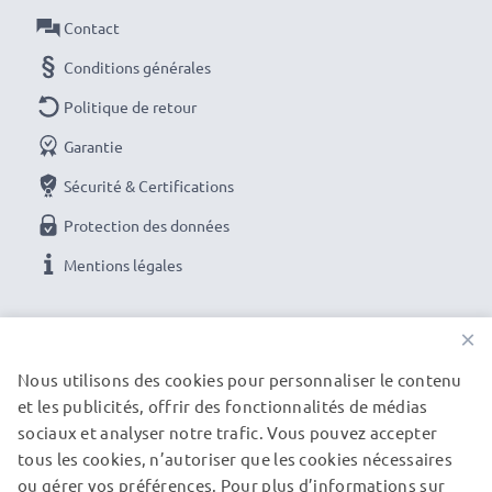
Contact
Conditions générales
Politique de retour
Garantie
Sécurité & Certifications
Protection des données
Mentions légales
NOS OPTIONS DE PAIEMENT
×
Nous utilisons des cookies pour personnaliser le contenu
et les publicités, offrir des fonctionnalités de médias
NOS PARTENAIRES DE LIVRAISON
sociaux et analyser notre trafic. Vous pouvez accepter
tous les cookies, n’autoriser que les cookies nécessaires
ou gérer vos préférences. Pour plus d’informations sur
© subtel.fr 2026