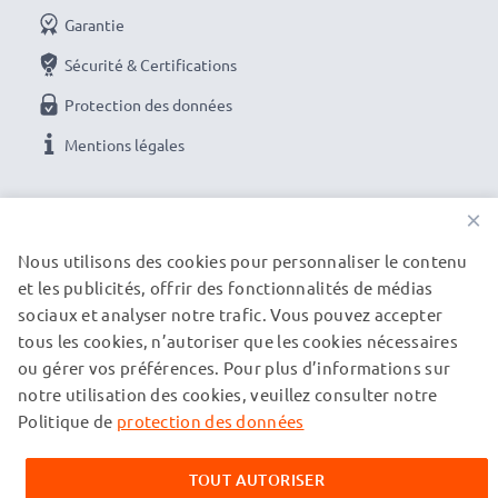
Garantie
Livraison rapide et sécurisée
: nous préparons et
expédions votre commande le jour même si vous
Sécurité & Certifications
finalisez votre commande avant 15h un jour ouvrable.
Protection des données
Paiement en ligne :
vous pouvez utiliser le moyen de
Mentions légales
paiement de votre choix pour plus de sécurité. (carte
bancaire, paypal, carte bleue, virement bancaire)
NOS OPTIONS DE PAIEMENT
Droit de retour
: vous pouvez nous renvoyer votre
×
produit dans les 30 jours si celui-ci ne convient pas
Nous utilisons des cookies pour personnaliser le contenu
pleinement à vos attentes
et les publicités, offrir des fonctionnalités de médias
NOS PARTENAIRES DE LIVRAISON
Service client gratuit :
service client gratuit et à
sociaux et analyser notre trafic. Vous pouvez accepter
tous les cookies, n’autoriser que les cookies nécessaires
l’écoute par téléphone du lundi au vendredi de 10h à
ou gérer vos préférences. Pour plus d’informations sur
18h ou par e-mail
© subtel.fr 2026
notre utilisation des cookies, veuillez consulter notre
Tous les prix incluent la TVA et excluent les frais de port.
Veuillez noter que toutes les marques citées sont des
Politique de
protection des données
marques déposées de leurs propriétaires respectifs et sont
mentionnées sur nos pages web uniquement pour fournir des
TOUT AUTORISER
informations sur nos produits.