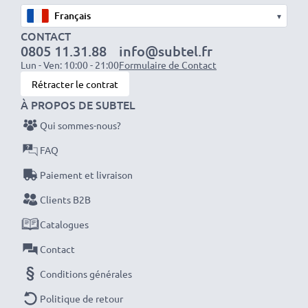
Données techniques:
▾
Marque:
subtel
CONTACT
0805 11.31.88
info@subtel.fr
Capacité
: 600mAh
Lun - Ven: 10:00 - 21:00
Formulaire de Contact
Tension
: 2.4V
Rétracter le contrat
Type de cellule
: NiMH
À PROPOS DE SUBTEL
Couleur
: vert
Qui sommes-nous?
Avec subtel – vous avez une batterie pas cher et de
FAQ
grande qualité.
Paiement et livraison
Commandez votre batterie de téléphone fixe
Clients B2B
facilement et en toute sécurité
Catalogues
Garantie du fabricant 3 ans :
La batterie subtel est
Contact
synonyme de sécurité certifiée et de normes de
Conditions générales
qualité élevées - vous en profitez avec une garantie
Politique de retour
de 36 mois!