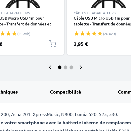
 ET ADAPTATEURS
CÂBLES ET ADAPTATEURS
 USB Micro USB 1m pour
Câble USB Micro USB 1m pour
te - Transfert de données et
tablette - Transfert de donnée
e 1A PVC noir
charge 1A PVC noir
(50 avis)
(26 avis)
€
3,95 €
chniques
Compatibilité
Comm
 200, Asha 201, XpressMusic, N900, Lumia 520, 525, 530.
e votre smartphone avec la batterie interne de remplacem
 spécialement conçue pour les téléphones portables Nokia 5228