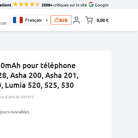
ellent
2500+
critiques sur le site
Google
B2B
0,00 €
▾
Toggle minicart, L
1:00
350mAh pour téléphone
28, Asha 200, Asha 201,
, Lumia 520, 525, 530
o d’article: 201015
3 jours ouvrables