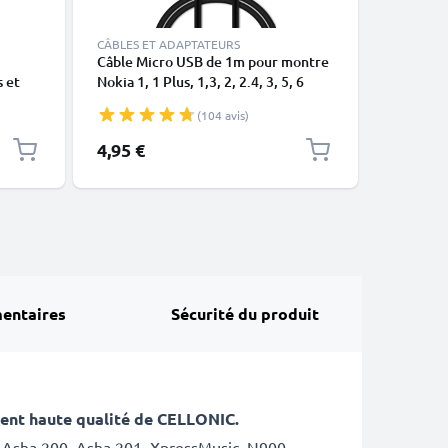
CÂBLES ET ADAPTATEURS
CÂBLES E
Câble Micro USB de 1m pour montre
Câble Mi
s et
Nokia 1, 1 Plus, 1,3, 2, 2.4, 3, 5, 6
Nokia 1, 1
(2017), 130, 210, 220, 3310 (2017)
(2017), 1
(104 avis)
data et charge 1A noir en PVC
Lumia 520
1320 dat
4,95 €
4,95 €
entaires
Sécurité du produit
ent haute qualité de CELLONIC
.
, Asha 200, Asha 201, XpressMusic, N900,