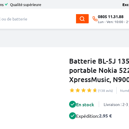
ans
Qualité supérieure
Exc
0805 11.31.88
Lun - Ven: 10:00 - 2
Batterie BL-5J 1
portable Nokia 52
XpressMusic, N900
(138 avis)
Numér
En stock
Livraison : 2-
2.95 €
Expédition: