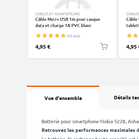
CÂBLES ET ADAPTATEURS
CÂBLES
Câble Micro USB 1m pour casque
Câble
data et charge 1A PVC blanc
tablet
charg
(50 avis)
4,95 €
4,95 
Détails te
Vue d'ensemble
Batterie pour smartphone Nokia 5228, Asha
Retrouvez les performances maximales d
La batterie de rechange haute capacité est