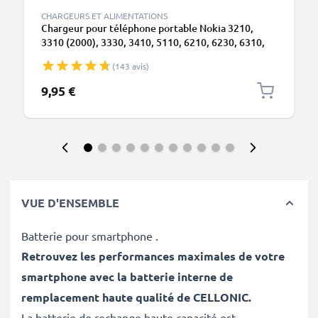
CHARGEURS ET ALIMENTATIONS
Chargeur pour téléphone portable Nokia 3210,
3310 (2000), 3330, 3410, 5110, 6210, 6230, 6310,
6310i, 8210, 8310, 8810, 8850 - Alimentation 0.5A /
(143 avis)
500mA smartphone, Cordon / Câble de Charge 1.4m
9,95 €
VUE D'ENSEMBLE
Batterie pour smartphone .
Retrouvez les performances maximales de votre
smartphone avec la batterie interne de
remplacement haute qualité de CELLONIC
.
La batterie de rechange haute capacité est