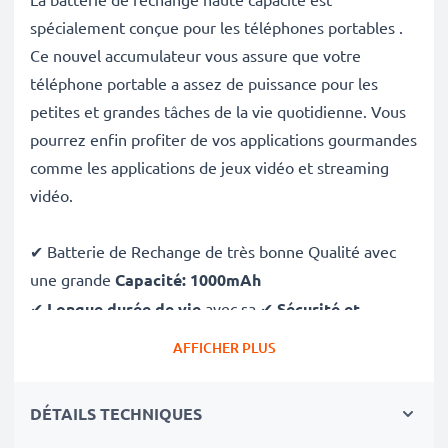
spécialement conçue pour les téléphones portables .
Ce nouvel accumulateur vous assure que votre
téléphone portable a assez de puissance pour les
petites et grandes tâches de la vie quotidienne. Vous
pourrez enfin profiter de vos applications gourmandes
comme les applications de jeux vidéo et streaming
vidéo.
✔ Batterie de Rechange de très bonne Qualité avec
une grande
Capacité: 1000mAh
✔
Longue durée de vie
avec sa ✔
Sécurité et
Fiabilité Garanties contre
: Courts-Circuits,
AFFICHER PLUS
Surchauffes, Surtensions
✔ Chaque Cellules sont séparement testées et
DÉTAILS TECHNIQUES
contrôlées par des professionels compétants